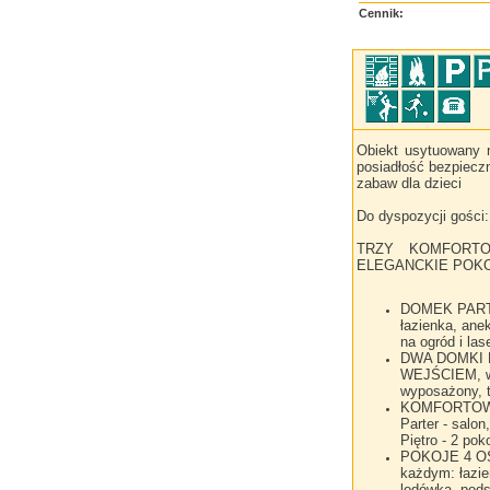
Cennik:
Obiekt usytuowany n
posiadłość bezpiecz
zabaw dla dzieci
Do dyspozycji gości:
TRZY KOMFORT
ELEGANCKIE POK
DOMEK PART
łazienka, ane
na ogród i las
DWA DOMKI 
WEJŚCIEM, w 
wyposażony, tv
KOMFORTOW
Parter - salon
Piętro - 2 po
POKOJE 4 O
każdym: łazi
lodówka, podst