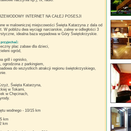
RZEWODOWY INTERNET NA CAŁEJ POSESJI
ne w malowniczej miejscowości Święta Katarzyna z dala od
st. W pobliżu dwa wyciągi narciarskie, zalew w odległości 3
rystyczne, idealna baza wypadowa w Góry Świętokrzyskie.
 przyjechać:
ieczny plac zabaw dla dzieci,
ieleni ogród,
 grill i ognisko,
, ogrodzona z parkingiem,
adowa do wszystkich atrakcji regionu świętokrzyskiego,
nie.
Krzyż, Święta Katarzyna,
kiej w Tokarni,
mek w Chęcinach,
yrody.
ętu wodnego - 10/15 km
15 km
 2 km