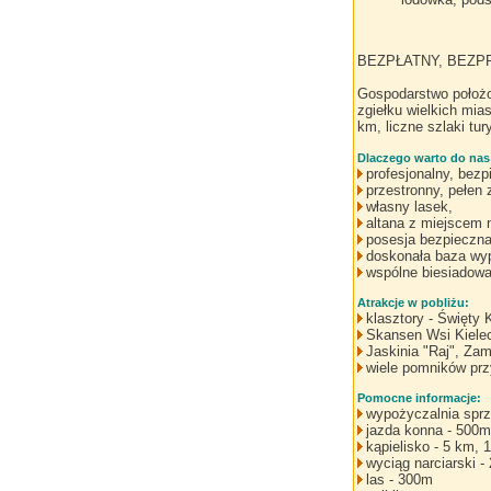
BEZPŁATNY, BEZP
Gospodarstwo położo
zgiełku wielkich mia
km, liczne szlaki tu
Dlaczego warto do nas
profesjonalny, bezp
przestronny, pełen z
własny lasek,
altana z miejscem na
posesja bezpieczna
doskonała baza wyp
wspólne biesiadowa
Atrakcje w pobliżu:
klasztory - Święty 
Skansen Wsi Kielec
Jaskinia "Raj", Za
wiele pomników prz
Pomocne informacje:
wypożyczalnia sprz
jazda konna - 500m
kąpielisko - 5 km, 
wyciąg narciarski -
las - 300m