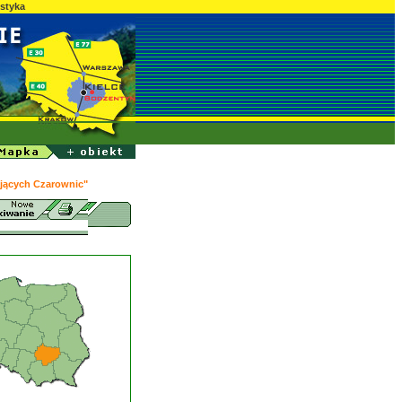
ystyka
ających Czarownic"