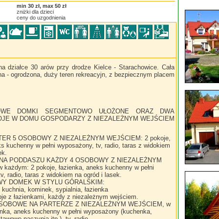
min 30 zł, max 50 zł
zniżki dla dzieci
ceny do uzgodnienia
a działce 30 arów przy drodze Kielce - Starachowice. Cała
na - ogrodzona, duży teren rekreacyjn, z bezpiecznym placem
OWE DOMKI SEGMENTOWO UŁOŻONE ORAZ DWA
OJE W DOMU GOSPODARZY Z NIEZALEŻNYM WEJŚCIEM
ER 5 OSOBOWY Z NIEZALEŻNYM WEJŚCIEM: 2 pokoje,
ks kuchenny w pełni wyposażony, tv, radio, taras z widokiem
ek.
NA PODDASZU KAŻDY 4 OSOBOWY Z NIEZALEŻNYM
każdym: 2 pokoje, łazienka, aneks kuchenny w pełni
, radio, taras z widokiem na ogród i lasek.
Y DOMEK W STYLU GÓRALSKIM:
, kuchnia, kominek, sypialnia, łazienka
koje z łazienkami, każdy z niezależnym wejściem.
SOBOWE NA PARTERZE Z NIEZALEŻNYM WEJŚCIEM, w
enka, aneks kuchenny w pełni wyposażony (kuchenka,
awowe naczynia itp.), tv, radio.