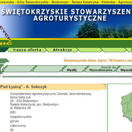
urystyka - Góry Świętokrzyskie - Bodzentyn - Święta Katarzyna - Kieleckie - Agrotur
Świętokrzyskie Stow. Agrot. "W Krainie Lat
"Pod Łysicą" - A. Sobczyk
Gospodarstwo agroturystyczne, Domek, dom letniskowy
Anna Sobczyk
26 - 010 Bodzentyn
Święta Katarzyna, gm. Bodzentyn
ul. Kielecka 38
000
świętokrzyskie
górski
całoroczny
30