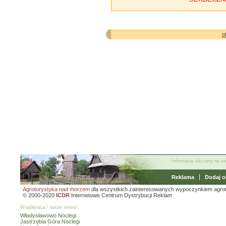
o
Informacje lub ceny na s
Reklama
Dodaj o
Agroturystyka nad morzem
dla wszystkich zainteresowanych wypoczynkiem agro
© 2000-2020
ICDR
Internetowe Centrum Dystrybucji Reklam
Współpraca / nasze strony:
Władysławowo Noclegi
Jastrzębia Góra Noclegi