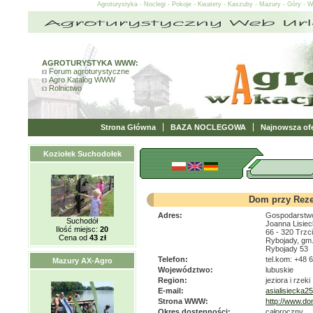
Agroturystyka - Noclegi - Pokoje - Kwatery - Kaszuby - Mazury - Góry - 
AGROTURYSTYKA WWW:
Forum agroturystyczne
Agro Katalog WWW
Rolnictwo
Strona Główna
BAZA NOCLEGOWA
Najnowsza ofe
Koziołek Suchodołek
Dom przy Reze
Adres:
Gospodarstwo
Suchodół
Joanna Lisie
Ilość miejsc:
20
66 - 320 Trzci
Cena od
43 zł
Rybojady, gm.
Rybojady 53
Telefon:
tel.kom: +48 
Mazury AX-Agro
Województwo:
lubuskie
Region:
jeziora i rzeki
E-mail:
asialisiecka2
Strona WWW:
http://www.do
Okres dostępności:
całoroczny