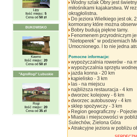
Wodny szlak Obry jest świetny
miłośnikami kajakarstwa. W rez
Lipy
okrągłolistna.
Ilość miejsc:
5
Cena od
50 zł
Do jeziora Wielkiego jest ok. 
kormorany które można obserw
BUKOWISKO
Bobry budują piękne tamy.
Fenomenem przyrodniczym jest
"Nietoperek" w podziemiach M
Umocnionego. I to nie jedna atra
Pomocne informacje:
Kawno
Ilość miejsc:
20
wypożyczalnia rowerów - na m
Cena od
50 zł
wypożyczalnia sprzętu wodne
jazda konna - 20 km
"AgroRogi" Lubuskie
kąpielisko - 3 km
las - na miejscu
najbliższa restauracja - 4 km
dworzec kolejowy - 6 km
dworzec autobusowy - 4 km
Rogi
sklep spożywczy - 3 km
Ilość miejsc:
20
Cena od
35 zł
Region geograficzny - Pojezie
Miasta i miejscowości w pobli
Sulechów, Zielona Góra
Atrakcyjne jeziora w pobliżu o
SERDECZN