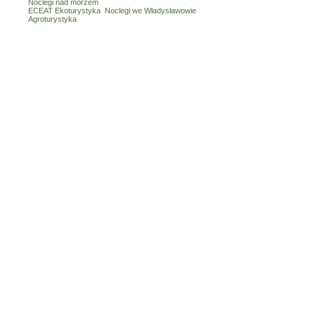
Noclegi nad morzem
ECEAT Ekoturystyka
Noclegi we Władysławowie
Agroturystyka