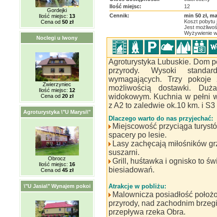
Ilość miejsc:
12
Gordejki
Cennik:
min 50 zł, ma
Ilość miejsc:
13
Koszt pobytu 
Cena od
50 zł
Jest możliwo
Wyżywienie w
Noclegi u Iwony
Agroturystyka Lubuskie. Dom po
przyrody. Wysoki standa
wymagających. Trzy pokoje 
Zwierzyniec
możliwością dostawki. Duż
Ilość miejsc:
12
widokowym. Kuchnia w pełni 
Cena od
20 zł
z A2 to zaledwie ok.10 km. i S3
Agroturystyka \"U Marysi\"
Dlaczego warto do nas przyjechać:
Miejscowość przyciąga turystó
spacery po lesie.
Lasy zachęcają miłośników gr
suszarni.
Obrocz
Grill, huśtawka i ognisko to ś
Ilość miejsc:
16
biesiadowań.
Cena od
45 zł
Atrakcje w pobliżu:
\"U Jasia\" Wynajem pokoi
Malownicza posiadłość położ
przyrody, nad zachodnim brzegi
przepływa rzeka Obra.