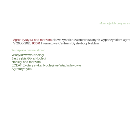
Informacje lub ceny na s
Reklama
Dodaj o
Agroturystyka nad morzem
dla wszystkich zainteresowanych wypoczynkiem agro
© 2000-2020
ICDR
Internetowe Centrum Dystrybucji Reklam
Współpraca / nasze strony:
Władysławowo Noclegi
Jastrzębia Góra Noclegi
Noclegi nad morzem
ECEAT Ekoturystyka
Noclegi we Władysławowie
Agroturystyka