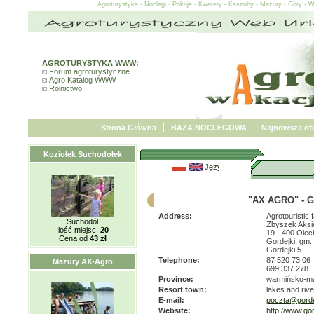
Agroturystyka - Noclegi - Pokoje - Kwatery - Kaszuby - Mazury - Góry - 
AGROTURYSTYKA WWW:
Forum agroturystyczne
Agro Katalog WWW
Rolnictwo
Strona Główna
BAZA NOCLEGOWA
Najnowsza ofe
Koziołek Suchodołek
"AX AGRO" - G
Address:
Agrotouristic
Suchodół
Zbyszek Aksi
Ilość miejsc:
20
19 - 400 Olec
Cena od
43 zł
Gordejki, gm.
Gordejki 5
Telephone:
87 520 73 06
Mazury AX-Agro
699 337 278
Province:
warmińsko-m
Resort town:
lakes and riv
E-mail:
poczta@gordej
Website:
http://www.gor