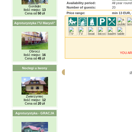
Availability period:
All year round
Gordejki
Number of guests:
20
Ilość miejsc:
13
Price range:
min 13 EUR,
Cena od
50 zł
Agroturystyka \"U Marysi\"
Obrocz
YOU AR
Ilość miejsc:
16
Cena od
45 zł
Noclegi u Iwony
o
Zwierzyniec
Ilość miejsc:
12
Cena od
20 zł
Agroturystyka - GRACJA