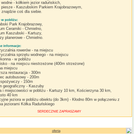
i wodne - kółkiem jezior raduńskich,
i piesze - Kaszubskim Parkiem Krajobrazowym,
 znajdzie coś dla siebie.
e w pobliżu:
bski Park Krajobrazowy,
m Ceramiki - Chmielno,
m Kaszubski - Kartuzy,
zy planerowe - Chmielno.
 informacje:
yczalnia rowerów - na miejscu
yczalnia sprzętu wodnego - na miejscu
 konna - w pobliżu
lisko - na miejscu niestrzeżone (400m strzeżone)
 na miejscu
iższa restauracja - 300m
ec autobusowy - 200m
 spożywczy - 150m
n geograficzny - Kaszuby
a i miejscowości w pobliżu - Kartuzy 10 km, Kościerzyna 30 km,
asto 40 km
cyjne jeziora w pobliżu obiektu (do 3km) - Kłodno 80m w połączeniu z
ma jeziorami Kółka Raduńskiego
SERDECZNIE ZAPRASZAMY
oferta