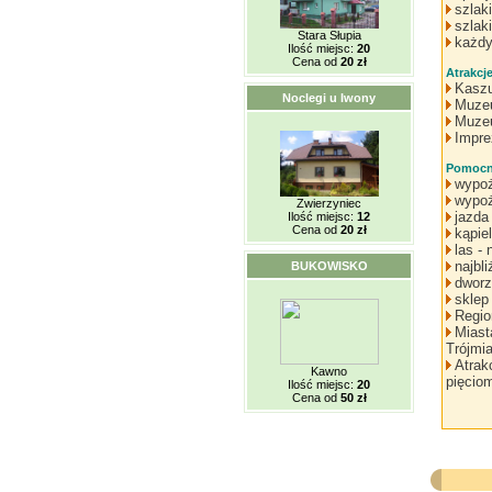
szlak
szlak
Stara Słupia
każdy
Ilość miejsc:
20
Cena od
20 zł
Atrakcj
Kaszu
Noclegi u Iwony
Muzeu
Muzeu
Impre
Pomocne
wypoż
wypoż
Zwierzyniec
jazda
Ilość miejsc:
12
Cena od
20 zł
kąpie
las -
najbl
BUKOWISKO
dworz
sklep
Regio
Miast
Trójmi
Atrak
Kawno
pięcio
Ilość miejsc:
20
Cena od
50 zł