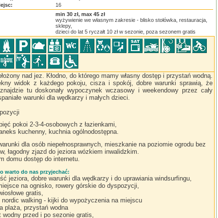
iejsc:
16
:
min 30 zł, max 45 zł
wyżywienie we własnym zakresie - blisko stołówka, restauracja,
sklepy,
dzieci do lat 5 ryczałt 10 zł w sezonie, poza sezonem gratis
łożony nad jez. Kłodno, do którego mamy własny dostęp i przystań wodną.
ękny widok z każdego pokoju, cisza i spokój, dobre warunki sprawią, że
znajdzie tu doskonały wypoczynek wczasowy i weekendowy przez cały
paniałe warunki dla wędkarzy i małych dzieci.
pozycji
pięć pokoi 2-3-4-osobowych z łazienkami,
aneks kuchenny, kuchnia ogólnodostępna.
warunki dla osób niepełnosprawnych, mieszkanie na poziomie ogrodu bez
w, łagodny zjazd do jeziora wózkiem inwalidzkim.
m domu dostęp do internetu.
o warto do nas przyjechać:
ość jeziora, dobre warunki dla wędkarzy i do uprawiania windsurfingu,
, miejsce na ognisko, rowery górskie do dyspozycji,
wiosłowe gratis,
i nordic walking - kijki do wypożyczenia na miejscu
a plaża, przystań wodna
t wodny przed i po sezonie gratis,