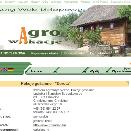
oje - Kwatery - Kaszuby - Mazury - Góry - Wakacje - Agritourism - Wczasy - Wieś Polska - Turystyka Wiej
ZA NOCLEGOWA
Najnowsza oferta
Dodaj obiekt
Chmielno
Pokoje gościnne - "Dorota"
Kwatera agroturystyczna, Pokoje gościnne
Ludwika i Stanisław Strzypkowscy
83 - 333 Chmielno
Chmielno, gm. Chmielno
ul.Grzędzickiego 10
:
+48 (58) 684 22 37
tel.kom: +48 503 355 152
dztwo:
pomorskie
:
jeziora i rzeki
 WWW:
http://www.chmielno.biz
dostępności:
całoroczny