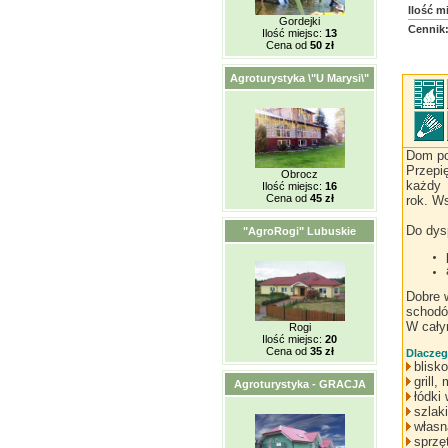
Ilość m
Gordejki
Cennik
Ilość miejsc:
13
Cena od
50 zł
Agroturystyka \"U Marysi\"
Dom po
Przepi
Obrocz
każdy 
Ilość miejsc:
16
Cena od
45 zł
rok. Ws
Do dys
"AgroRogi" Lubuskie
Dobre 
schodó
W cały
Rogi
Ilość miejsc:
20
Cena od
35 zł
Dlaczeg
blisk
grill
Agroturystyka - GRACJA
łódki 
szlak
własn
sprzę