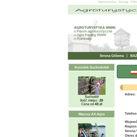
Agroturystyka - Noclegi - Pok
AGROTURYSTYKA WWW:
Forum agroturystyczne
Agro Katalog WWW
Rolnictwo
Strona Główna
BA
Koziołek Suchodołek
Adres:
Suchodół
Ilość miejsc:
20
Cena od
43 zł
Telefon
Mazury AX-Agro
Wojewó
Region
Strona
Okres 