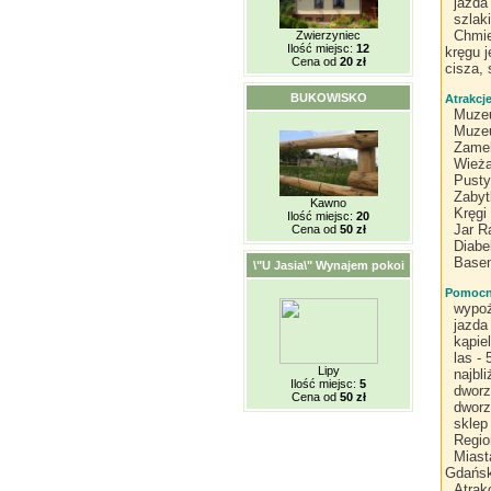
jazda
szlak
Chmie
Zwierzyniec
Ilość miejsc:
12
kręgu 
Cena od
20 zł
cisza,
BUKOWISKO
Atrakcj
Muzeu
Muzeu
Zamek
Wieża
Pusty
Zabyt
Kawno
Kręgi
Ilość miejsc:
20
Jar R
Cena od
50 zł
Diabe
Basen
\"U Jasia\" Wynajem pokoi
Pomocne
wypoż
jazda
kąpie
las -
Lipy
najbl
Ilość miejsc:
5
dworz
Cena od
50 zł
dworz
sklep
Regio
Miast
Gdańsk
Atrak