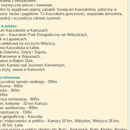
 konna z instruktorem,
i turystyczne piesze i rowerowe,
lno to wyjątkowo piękny zakątek Szwajcarii Kaszubskiej, położony w
jezior, lasów i pagórków. Tu Kaszubska gościnność, wspaniała atmosfera,
 spokój i oczywiście zdrowa żywność.
e w pobliżu:
m Kaszubskie w Kartuzach,
m – Kaszubski Park Etnograficzny we Wdzydzach,
 w Łapawicach,
 widokowa na szczycie Wieżycy,
nia Kaszubska w Łebie,
ki Gdańska, Gdyni i Sopotu,
 Kamienne w Wąsiorach,
aduni w Babim Dole,
lski Kamień nad Jeziorem Kamiennym,
 kryty, sauna w Kartuzach.
 informacje:
yczalnia sprzętu wodnego - 300m
 konna - 800m
lisko - 300m
 500m
iższa restauracja - 800m
ec kolejowy - 10 km Kartuzy
ec autobusowy - 800m
 spożywczy - 150m
n geograficzny - Kaszuby
a i miejscowości w pobliżu - Kartuzy 10 km, Wdzydze, Wieżyca 18 km,
 40 km, Łeba
cyjne jeziora w pobliżu obiektu (do 3km) - Raduńskie, Białe, Kłodno, Brodno