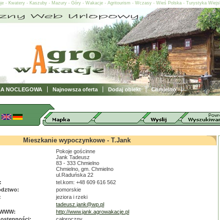
oje - Kwatery - Kaszuby - Mazury - Góry - Wakacje - Agritourism - Wczasy - Wieś Polska - Turystyka Wiej
ZA NOCLEGOWA
Najnowsza oferta
Dodaj obiekt
Chmielno
Mieszkanie wypoczynkowe - T.Jank
Pokoje gościnne
Jank Tadeusz
83 - 333 Chmielno
Chmielno, gm. Chmielno
ul.Raduńska 22
:
tel.kom: +48 609 616 562
dztwo:
pomorskie
:
jeziora i rzeki
tadeusz.jank@wp.pl
 WWW:
http://www.jank.agrowakacje.pl
dostępności:
całoroczny