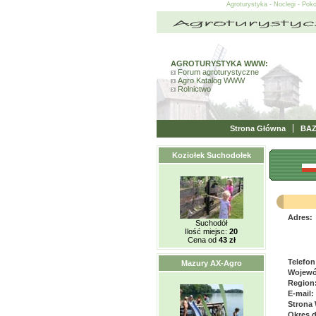
Agroturystyka - Noclegi - Pok
AGROTURYSTYKA WWW:
Forum agroturystyczne
Agro Katalog WWW
Rolnictwo
Strona Główna
BA
Koziołek Suchodołek
Adres:
Suchodół
Ilość miejsc:
20
Cena od
43 zł
Telefon
Mazury AX-Agro
Wojewó
Region
E-mail:
Strona
Okres 