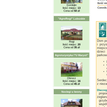
Ilość m
Gordejki
Cennik
Ilość miejsc:
13
Cena od
50 zł
"AgroRogi" Lubuskie
Dom po
Rogi
i przy
Ilość miejsc:
20
Cena od
35 zł
miejsc
dziec
parkow
Agroturystyka \"U Marysi\"
Obrocz
Serdec
Ilość miejsc:
16
z niez
Cena od
45 zł
Dlaczeg
Noclegi u Iwony
propo
żeglar
grzyb
wspól