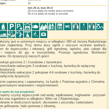
iejsc:
10
:
min 25 zł, max 30 zł
28 zł za dobę od osoby poza sezonem
35 zł za dobę od osoby w sezonie
łożony jest w ustronnym miejscu w odległości 300 od Jeziora Raduńskiego
stani żeglarskiej. Przy domu duży ogród z uroczym oczkiem wodnym,
em do wypoczynku i rekreacji, grill ogrodowy, ognisko, plac zabaw dla
i i miejsce do gry w koszykówkę. Posesja ogrodzona. Możliwość
ania. Do dyspozycji naszych gości:
pokoje gościnne 2 i 3-osobowe z łazienkami,
mieszkanie wakacyjne 3 osobowe z kuchnią, łazienką do wyłącznej
dyspozycji,
mieszkanie wakacyjne 2 pokojowe 4-6 osobowe z kuchnią i łazienką do
wyłącznej dyspozycji
znie zapraszamy i zapewniamy, że każdy z Państwa wyjedzie z Chmielna
apomnianymi wrażeniami i wspomnieniami.
o warto do nas przyjechać:
nujemy czynny wypoczynek nad wodą: wędkowanie, żeglowanie - przystań
ska oraz kąpielisko w odległości 300m od J.Raduńskiego,
obranie w okolicznych lasach, obcowanie z przyrodą i zwierzętami,
ne grillowanie, hala sportowa z siłownią,