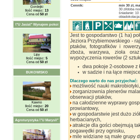
Cennik:
min 30 zł, ma
Gordejki
30 zł/doba no
Ilość miejsc:
13
śniadanie: 10 
Cena od
50 zł
obiadokolacja:
\"U Jasia\" Wynajem pokoi
Jest to gospodarstwo (1 ha) po
Jeziora Przybiernowskiego - r
ptaków, fotografików i rower
zboża, warzywa, zioła oraz
Lipy
wypożyczenia rowerów (2 sztuki
Ilość miejsc:
5
Cena od
50 zł
dwa pokoje 2-osobowe z ł
w sadzie i na łące miejsc
BUKOWISKO
Dlaczego warto do nas przyjechać:
możliwość nauki makrobiotyki,
zorganizownia plenerów malars
obserwacji ptaków,
na całodzienne wyprawy gosp
Kawno
Ilość miejsc:
20
prowiantowy,
Cena od
50 zł
w gospodarstwie jest dużo zió
herbacianych,
Agroturystyka \"U Marysi\"
atrakcje dla gości obejmują ta
pogawędki przy ognisku,
mile widziane są małe grupy d