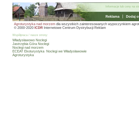
Informacje lub ceny na s
Reklama
Dodaj o
Agroturystyka nad morzem
dla wszystkich zainteresowanych wypoczynkiem agro
© 2000-2020
ICDR
Internetowe Centrum Dystrybucji Reklam
Współpraca / nasze strony:
Władysławowo Noclegi
Jastrzębia Góra Noclegi
Noclegi nad morzem
ECEAT Ekoturystyka
Noclegi we Władysławowie
Agroturystyka