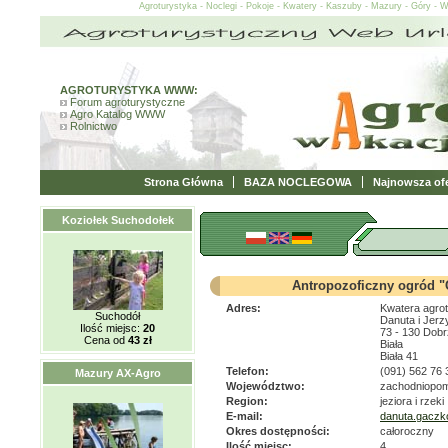
Agroturystyka - Noclegi - Pokoje - Kwatery - Kaszuby - Mazury - Góry - 
AGROTURYSTYKA WWW:
Forum agroturystyczne
Agro Katalog WWW
Rolnictwo
Strona Główna
BAZA NOCLEGOWA
Najnowsza ofe
Koziołek Suchodołek
Antropozoficzny ogród "
Adres:
Kwatera agro
Suchodół
Danuta i Jer
Ilość miejsc:
20
73 - 130 Dob
Cena od
43 zł
Biała
Biała 41
Telefon:
(091) 562 76 
Mazury AX-Agro
Województwo:
zachodniopom
Region:
jeziora i rzeki
E-mail:
danuta.gaczk
Okres dostępności:
całoroczny
Ilość miejsc:
4