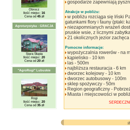
gospodarze zapewniają pyszne
Obrocz
Atrakcje w pobliżu:
Ilość miejsc:
16
w pobliżu rozciąga się Iński P
Cena od
45 zł
gatunkami flory i fauny (ptaki: k
Agroturystyka - GRACJA
niezapomnianych wrażeń dost
pruskie wsie, z licznymi zabytk
21 okolicznych jezior zachęca
Pomocne informacje:
wypożyczalnia rowerów - na m
Stara Słupia
kąpielisko - 10 km
Ilość miejsc:
20
Cena od
20 zł
las - 500m
najbliższa restauracja - 6 km
"AgroRogi" Lubuskie
dworzec kolejowy - 10 km
dworzec autobusowy - 100m
sklep spożywczy - 50m
Region geograficzny - Pobrze
Miasta i miejscowości w pobli
Rogi
Ilość miejsc:
20
SERDECZN
Cena od
35 zł
o