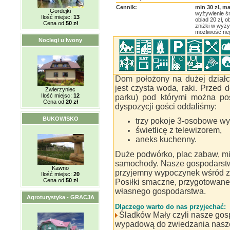
Cennik:
min 30 zł, ma
Gordejki
wyżywienie śn
Ilość miejsc:
13
obiad 20 zł, o
Cena od
50 zł
zniżki w wyży
możliwość neg
Noclegi u Iwony
Dom położony na dużej działc
jest czysta woda, raki. Przed
Zwierzyniec
Ilość miejsc:
12
parku) pod którymi można pos
Cena od
20 zł
dyspozycji gości oddaliśmy:
BUKOWISKO
trzy pokoje 3-osobowe wy
świetlicę z telewizorem,
aneks kuchenny.
Duże podwórko, plac zabaw, mie
samochody. Nasze gospodarstwo 
Kawno
przyjemny wypoczynek wśród zie
Ilość miejsc:
20
Cena od
50 zł
Posiłki smaczne, przygotowane
własnego gospodarstwa.
Agroturystyka - GRACJA
Dlaczego warto do nas przyjechać:
Śladków Mały czyli nasze gos
wypadową do zwiedzania naszej 