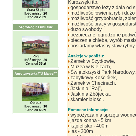
Kurozwęki itp.,
gospodarstwo leży z dala od sz
Stara Słupia
możliwość łowienia ryb i dużo
Ilość miejsc:
20
Cena od
20 zł
możliwość grzybobrania, zbier
możliwość pracy w gospodarst
"AgroRogi" Lubuskie
dużo swobody,
bezpieczne, ogrodzone podwó
pieczenie chleba, wyrób masła
posiadamy własny staw rybny 
Atrakcje w pobliżu:
Rogi
Ilość miejsc:
20
Zamek w Szydłowie,
Cena od
35 zł
Muzea w Kielcach,
Świętokrzyski Park Narodowy,
Agroturystyka \"U Marysi\"
zabytkowy Kościółek,
Zamek w Chęcinach,
Jaskinia "Raj",
Jaskinia Zbójecka,
skamieniałości.
Obrocz
Ilość miejsc:
16
Pomocne informacje:
Cena od
45 zł
wypożyczalnia sprzętu wodne
jazda konna - 5 km
kąpielisko - 400m
las - 200m