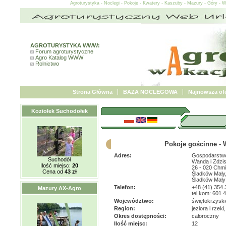
Agroturystyka - Noclegi - Pokoje - Kwatery - Kaszuby - Mazury - Góry - 
AGROTURYSTYKA WWW:
Forum agroturystyczne
Agro Katalog WWW
Rolnictwo
Strona Główna
BAZA NOCLEGOWA
Najnowsza ofe
Koziołek Suchodołek
Pokoje gościnne - 
Adres:
Gospodarstwo
Suchodół
Wanda i Zdzi
Ilość miejsc:
20
26 - 020 Chmi
Cena od
43 zł
Śladków Mały,
Śladków Mały
Telefon:
+48 (41) 354 
Mazury AX-Agro
tel.kom: 601 
Województwo:
świętokrzyski
Region:
jeziora i rzek
Okres dostępności:
całoroczny
Ilość miejsc:
12