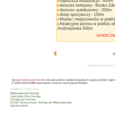
najbliższa restauracja - 400m
dworzec kolejowy - Busko-Zdr
dworzec autobusowy - 200m
sklep spożywczy - 100m
Miasta i miejscowości w pobliż
Atrakcyjne jeziora w pobliżu 
Andrzejówka 500m
SERDECZN
o
Informacje lub ceny na s
Reklama
Dodaj o
Agroturystyka nad morzem
dla wszystkich zainteresowanych wypoczynkiem agro
© 2000-2020
ICDR
Internetowe Centrum Dystrybucji Reklam
Współpraca / nasze strony:
Władysławowo Noclegi
Jastrzębia Góra Noclegi
Noclegi nad morzem
ECEAT Ekoturystyka
Noclegi we Władysławowie
Agroturystyka