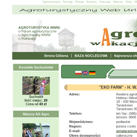
Agroturystyka - Noclegi - Pokoje - Kwatery - Kaszuby - Mazury - Góry - 
AGROTURYSTYKA WWW:
Forum agroturystyczne
Agro Katalog WWW
Rolnictwo
Strona Główna
BAZA NOCLEGOWA
Najnowsza ofe
Koziołek Suchodołek
"EKO FARM" - H. W
Adres:
Kwatera agro
Suchodół
Helena i Wie
Ilość miejsc:
20
18 - 430 Wizn
Cena od
43 zł
Taraskowo
Taraskowo 3
Telefon:
tel./ fax: (08
Mazury AX-Agro
tel.kom: 0606
Województwo:
podlaskie
Region:
jeziora i rzeki
E-mail:
annataraskow
Okres dostępności:
całoroczny