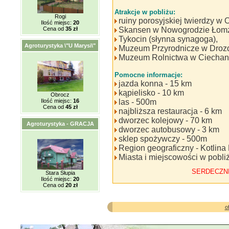
Atrakcje w pobliżu:
Rogi
ruiny porosyjskiej twierdzy w
Ilość miejsc:
20
Cena od
35 zł
Skansen w Nowogrodzie Łom
Tykocin (słynna synagoga),
Agroturystyka \"U Marysi\"
Muzeum Przyrodnicze w Droz
Muzeum Rolnictwa w Ciecha
Pomocne informacje:
jazda konna - 15 km
kąpielisko - 10 km
Obrocz
Ilość miejsc:
16
las - 500m
Cena od
45 zł
najbliższa restauracja - 6 km
dworzec kolejowy - 70 km
Agroturystyka - GRACJA
dworzec autobusowy - 3 km
sklep spożywczy - 500m
Region geograficzny - Kotlina
Miasta i miejscowości w pobli
SERDECZN
Stara Słupia
Ilość miejsc:
20
Cena od
20 zł
o