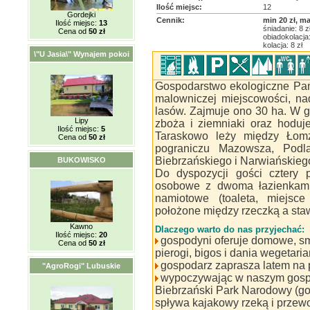
Ilość miejsc:
12
Gordejki
Cennik:
min 20 zł, ma
Ilość miejsc:
13
śniadanie: 8 z
Cena od
50 zł
obiadokolacja:
kolacja: 8 zł
\"U Jasia\" Wynajem pokoi
Gospodarstwo ekologiczne Pań
malowniczej miejscowości, na
lasów. Zajmuje ono 30 ha. W 
Lipy
zboża i ziemniaki oraz hoduje
Ilość miejsc:
5
Taraskowo leży między Łom
Cena od
50 zł
pograniczu Mazowsza, Podla
Biebrzańskiego i Narwiańskie
BUKOWISKO
Do dyspozycji gości cztery
osobowe z dwoma łazienkami
namiotowe (toaleta, miejsc
położone między rzeczką a sta
Kawno
Dlaczego warto do nas przyjechać:
Ilość miejsc:
20
gospodyni oferuje domowe, sma
Cena od
50 zł
pierogi, bigos i dania wegetaria
gospodarz zaprasza latem na p
"AgroRogi" Lubuskie
wypoczywając w naszym gospo
Biebrzański Park Narodowy (g
spływa kajakowy rzeką i przewo