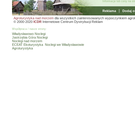
Informacje lub ceny na s
Reklama
Dodaj o
Agroturystyka nad morzem
dla wszystkich zainteresowanych wypoczynkiem agro
© 2000-2020
ICDR
Internetowe Centrum Dystrybucji Reklam
Współpraca / nasze strony:
Władysławowo Noclegi
Jastrzębia Góra Noclegi
Noclegi nad morzem
ECEAT Ekoturystyka
Noclegi we Władysławowie
Agroturystyka