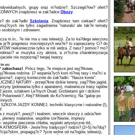
ndywidualnych, grupy oraz m?odzie?. Szczegó?ow? ofert?
ONNYCH znajdziesz w zak?adce
Obozy
.
 te? do zak?adki
Szkolenia
. Znajdziesz tam ciekaw? ofert?
?cych nie tylko zagadnienia "naturalu' ale tak?e tematy
 osobistym i zdrowiem.
cza m.in., ?e nie ma u nas telewizji. Za to ka?dego wieczoru
 a je?li pragniesz mocniejszych wra?e? to zapraszamy Ci? do
TÓW niekoniecznie tylko w roli widza. Z nasz? pomoc? mo?
eobrazi? w muzyka czy aktora, a zr?czna charakteryzacja
jaciele nie rozpoznaj? twojej twarzy.
 to us:
? zakochasz!
. Prócz tego, ?e miejsce jest wyj?tkowe,
j?tkowa rodzina: 17 wspania?ych koni ró?nej rasy i ma?ci a
j pozna?, zajrzyj koniecznie do zak?adki: "Nasze konie".
NEJ NATURY - przepi?kne dzikie tereny, zag??bie jagód,
ierzyny (polowania tylko z aparatem), malownicze trasy rajdów
 jezior, szlakiem Le?nych Osad, Grzbietami gór i dzikimi
? Polanowsk?, Alej? Mrówek do Ko?ciernicy, Na "galop po
 innych.
KO?A JAZDY KONNEJ, techniki klasyczne i naturalne (!),
Y.
 z muzyk?, poezj? i teatrem, wieczór skeczy z udzia?em
, plenery malarskie, wspólne rze?bienie, imprezy
: wspólne pieczenie chleba, wypieki artystyczne itd.,
ATMOSFERA - Jeste?my tradycyjn? rodzin? (2+5) ho?duj?
cija?skim, propaguj?c? ?ycie wolne od na?ogów, telewizji,