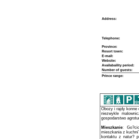
Address:
Telephone:
Province:
Resort town:
E-mail:
Website:
Availabaility period:
Number of guests:
Prince range:
Obozy i rajdy konne 
niezwykle malowni
gospodarstwo agrotu
Mieszkanie
: Go?ci
mieszkania z kuchni
kontaktu z natur? 