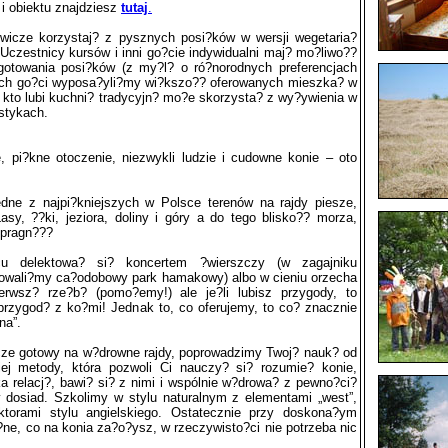
 i obiektu znajdziesz
tutaj
.
wicze korzystaj? z pysznych posi?ków w wersji wegetaria?
. Uczestnicy kursów i inni go?cie indywidualni maj? mo?liwo??
gotowania posi?ków (z my?l? o ró?norodnych preferencjach
ych go?ci wyposa?yli?my wi?kszo?? oferowanych mieszka? w
 kto lubi kuchni? tradycyjn? mo?e skorzysta? z wy?ywienia w
stykach.
, pi?kne otoczenie, niezwykli ludzie i cudowne konie – oto
edne z najpi?kniejszych w Polsce terenów na rajdy piesze,
asy, ??ki, jeziora, doliny i góry a do tego blisko?? morza,
 pragn???
u delektowa? si? koncertem ?wierszczy (w zagajniku
owali?my ca?odobowy park hamakowy) albo w cieniu orzecha
erwsz? rze?b? (pomo?emy!) ale je?li lubisz przygody, to
rzygod? z ko?mi! Jednak to, co oferujemy, to co? znacznie
na”.
szcze gotowy na w?drowne rajdy, poprowadzimy Twoj? nauk? od
iej metody, która pozwoli Ci nauczy? si? rozumie? konie,
a relacj?, bawi? si? z nimi i wspólnie w?drowa? z pewno?ci?
 dosiad. Szkolimy w stylu naturalnym z elementami „west”,
uktorami stylu angielskiego. Ostatecznie przy doskona?ym
ne, co na konia za?o?ysz, w rzeczywisto?ci nie potrzeba nic