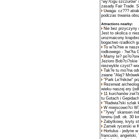
"wy?cigu szczurów" 
zasady Fair Trade. S
Uwaga: cz??? atrakc
podczas trwania obo
Attractions nearby:
Nie bez przyczyny
Jest to okolica o ni
urozmaicony krajobraz
bogactwo rzadkich ga
To w?a?nie w nasze
rodkowego - ?wi?ta 
Mamy te? po?o?one 
Jezioro Bob?ci?skie
niezwykle czyst? wo
Tak?e tu mo?na odw
zwane "Alej? Mrówek"
"Park Le?ników" prz
Rezerwat archeolog
wieku naszej ery (odl
11 kurchanów zwi?
tu Gotach i Gepidach
"Radwia?ski szlak k
W miejscowo?ci W?o
"?ywy" skansen ind
terenu (odl. ok. 30 k
Zabytkowy, kryty s
Zamek rycerski w K
Hortulus - jedyne 
francuski, angielski,