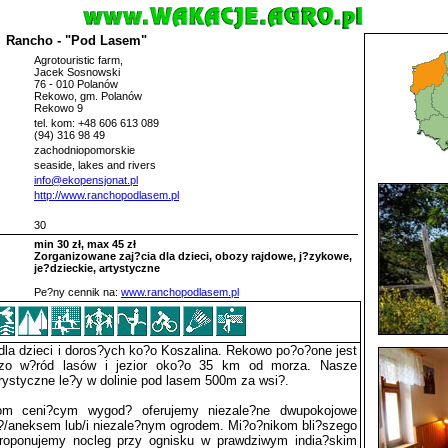
Rancho - "Pod Lasem"
Agrotouristic farm,
Jacek Sosnowski
76 - 010 Polanów
Rekowo, gm. Polanów
Rekowo 9
tel. kom: +48 606 613 089
(94) 316 98 49
zachodniopomorskie
seaside, lakes and rivers
info@ekopensjonat.pl
http://www.ranchopodlasem.pl
30
min 30 zł, max 45 zł
Zorganizowane zaj?cia dla dzieci, obozy rajdowe, j?zykowe,
je?dzieckie, artystyczne
Pe?ny cennik na:
www.ranchopodlasem.pl
dla dzieci i doros?ych ko?o Koszalina. Rekowo po?o?one jest
czo w?ród lasów i jezior oko?o 35 km od morza. Nasze
rystyczne le?y w dolinie pod lasem 500m za wsi?.
om ceni?cym wygod? oferujemy niezale?ne dwupokojowe
?/aneksem lub/i niezale?nym ogrodem. Mi?o?nikom bli?szego
proponujemy nocleg przy ognisku w prawdziwym india?skim