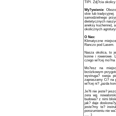
TIPI. Zdj?cia okolicy
Wy?ywienie
: Obozo
skie lub tradycyjnej
samodzielnego przy
dietetycznych nasz
aneksy kuchenne), a
okolicznych agrotury
O Nas:
Klimatyczne miejsce
Ranczo pod Lasem.
Nasza okolica, to j
konne i rowerowe. L
czego wi?cej mo?na
Mo?esz na miejsc
brzózkowym przygot
wystruga? swoja pi
zapraszamy Ci? na p
wi?cej ni? „jazda kon
Je?li nie jeste? je
zera wg. nowatorsk
budowa? z nimi blisk
jak? daje doskona?y
jeste?my te? instr
porozumieniu nie wa?
…. :)