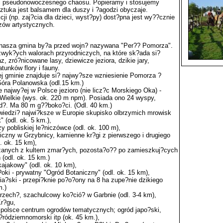
i pseudonowoczesnego chaosu. Popieramy i stosujemy
ztuka jest balsamem dla duszy i ?agodzi obyczaje.
ji (np. zaj?cia dla dzieci, wyst?py) dost?pna jest wy??cznie
zów artystycznych.
 nasza gmina by?a przed wojn? nazywana "Per?? Pomorza".
ezwyk?ych walorach przyrodniczych, na które sk?ada si?
, zró?nicowane lasy, dziewicze jeziora, dzikie jary,
tunków flory i fauny.
j gminie znajduje si? najwy?sze wzniesienie Pomorza ?
Góra Polanowska (odl.15 km.)
najwy?ej w Polsce jezioro (nie licz?c Morskiego Oka) -
 Wielkie (wys. ok. 220 m npm). Posiada ono 24 wyspy,
d?. Ma 80 m g??boko?ci. (Odl. 40 km.)
iedzi? najwi?ksze w Europie skupisko olbrzymich mrowisk
 (odl. ok. 5 km.),
y pobliskiej le?niczówce (odl. ok. 100 m),
iczny w Grzybnicy, kamienne kr?gi z pierwszego i drugiego
. ok. 15 km),
zanych z kultem zmar?ych, pozosta?o?? po zamieszkuj?cych
 (odl. ok. 15 km.)
ajakowy" (odl. ok. 10 km),
ki - prywatny "Ogród Botaniczny" (odl. ok. 15 km),
ia?ski - przepi?knie po?o?ony na 8 ha zupe?nie dzikiego
m.)
trzech?, szachulcowy ko?ció? w Garbnie (odl. 3-4 km),
r?gu,
w polsce centrum ogrodów tematycznych; ogród japo?ski,
 ?ródziemnomorski itp (ok. 45 km.),