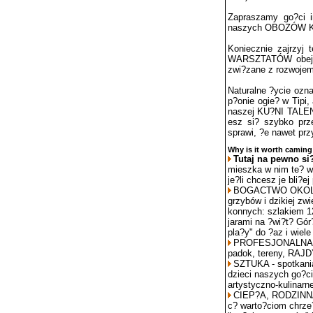
Zapraszamy go?ci i
naszych OBOZÓW K
Koniecznie zajrzyj
WARSZTATÓW obejmuj
zwi?zane z rozwojem
Naturalne ?ycie ozna
p?onie ogie? w Tipi,
naszej KU?NI TALEN
esz si? szybko prz
sprawi, ?e nawet przy
Why is it worth caming
Tutaj na pewno si
mieszka w nim te? wy
je?li chcesz je bli?e
BOGACTWO OKOLICZ
grzybów i dzikiej zw
konnych: szlakiem 12
jarami na ?wi?t? Gór
pla?y" do ?az i wiele
PROFESJONALNA SZ
padok, tereny, RAJD
SZTUKA - spotkania
dzieci naszych go?ci
artystyczno-kulinarne
CIEP?A, RODZINNA 
c? warto?ciom chrze?