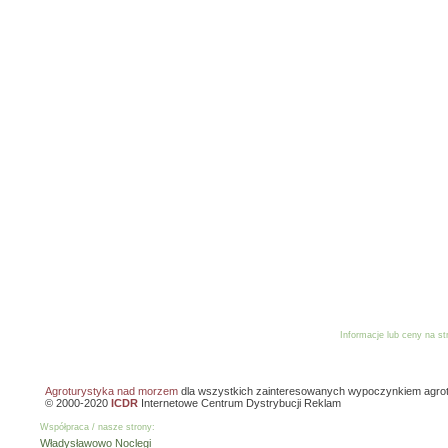
Informacje lub ceny na s
Reklama
Dodaj o
Agroturystyka nad morzem
dla wszystkich zainteresowanych wypoczynkiem agro
© 2000-2020
ICDR
Internetowe Centrum Dystrybucji Reklam
Współpraca / nasze strony:
Władysławowo Noclegi