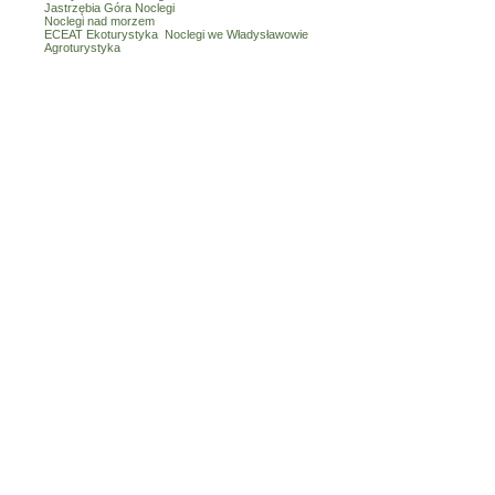
Jastrzębia Góra Noclegi
Noclegi nad morzem
ECEAT Ekoturystyka
Noclegi we Władysławowie
Agroturystyka