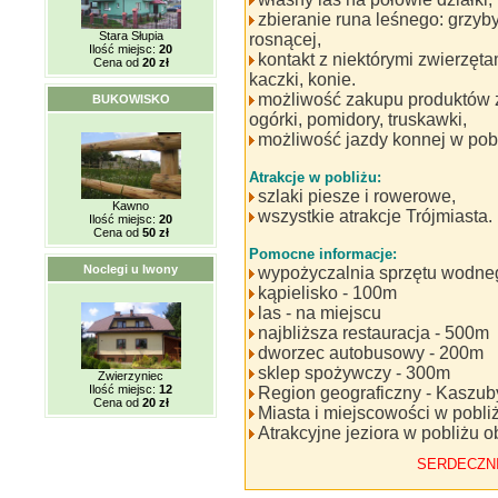
zbieranie runa leśnego: grzyby
Stara Słupia
rosnącej,
Ilość miejsc:
20
kontakt z niektórymi zwierzęta
Cena od
20 zł
kaczki, konie.
możliwość zakupu produktów 
BUKOWISKO
ogórki, pomidory, truskawki,
możliwość jazdy konnej w pobl
Atrakcje w pobliżu:
szlaki piesze i rowerowe,
Kawno
wszystkie atrakcje Trójmiasta.
Ilość miejsc:
20
Cena od
50 zł
Pomocne informacje:
Noclegi u Iwony
wypożyczalnia sprzętu wodne
kąpielisko - 100m
las - na miejscu
najbliższa restauracja - 500m
dworzec autobusowy - 200m
sklep spożywczy - 300m
Zwierzyniec
Ilość miejsc:
12
Region geograficzny - Kaszub
Cena od
20 zł
Miasta i miejscowości w pobliż
Atrakcyjne jeziora w pobliżu 
SERDECZN