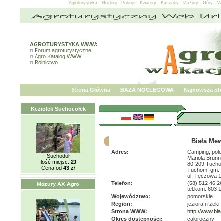
Agroturystyka - Noclegi - Pokoje - Kwatery - Kaszuby - Mazury - Góry - 
AGROTURYSTYKA WWW:
Forum agroturystyczne
Agro Katalog WWW
Rolnictwo
Strona Główna
BAZA NOCLEGOWA
Najnowsza ofe
Koziołek Suchodołek
Biała Me
Adres:
Camping, pol
Suchodół
Mariola Brunn
Ilość miejsc:
20
80-209 Tuch
Cena od
43 zł
Tuchom, gm.
ul. Tęczowa 
Telefon:
(58) 512 46 2
Mazury AX-Agro
tel.kom: 603 
Województwo:
pomorskie
Region:
jeziora i rzeki
Strona WWW:
http://www.bi
Okres dostępności:
całoroczny