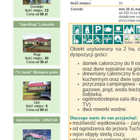
Ilość miejsc:
16
Gordejki
Cennik:
min 25 zł, ma
Ilość miejsc:
13
od 250 zł za 
Cena od
50 zł
dodatkowe os
przyczepa ca
"AgroRogi" Lubuskie
Obiekt usytuowany na 2 ha, o
dyspozycji gości:
Rogi
Ilość miejsc:
20
Cena od
35 zł
domek całoroczny do 9 o
oraz dwie sypialnie na gó
\"U Jasia\" Wynajem pokoi
drewniany całoroczny 6-
kuchennym oraz dwie sypi
przyczepa campingowa - d
gazowe, prąd, woda bieżą
lodówka,
ogólnodostepna sala dla g
Lipy
TV)
Ilość miejsc:
5
dwa rowerki wodne.
Cena od
50 zł
Dlaczego warto do nas przyjechać:
Agroturystyka - GRACJA
możliwość wędkowania – zaryb
od ogrodzenia do jeziora Tuc
rejon objęty strefą ciszy,
własny las na połowie działki,