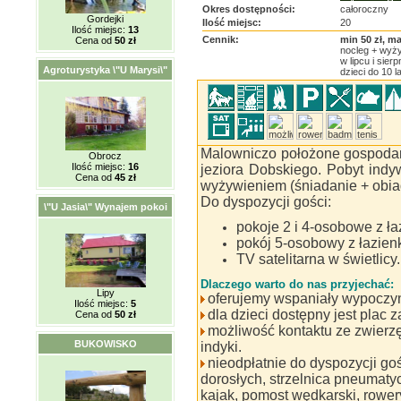
Okres dostępności:
całoroczny
Gordejki
Ilość miejsc:
20
Ilość miejsc:
13
Cennik:
min 50 zł, ma
Cena od
50 zł
nocleg + wyży
w lipcu i sier
Agroturystyka \"U Marysi\"
dzieci do 10 la
Malowniczo położone gospodar
Obrocz
Ilość miejsc:
16
jeziora Dobskiego. Pobyt indy
Cena od
45 zł
wyżywieniem (śniadanie + obia
Do dyspozycji gości:
\"U Jasia\" Wynajem pokoi
pokoje 2 i 4-osobowe z ła
pokój 5-osobowy z łazienk
TV satelitarna w świetlicy.
Dlaczego warto do nas przyjechać:
Lipy
oferujemy wspaniały wypoczyn
Ilość miejsc:
5
dla dzieci dostępny jest plac 
Cena od
50 zł
możliwość kontaktu ze zwierzę
BUKOWISKO
indyki.
nieodpłatnie do dyspozycji goś
dorosłych, strzelnica pneumaty
kajak, pomost wędkarski, rowery