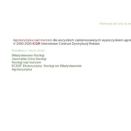
Informacje lub ceny na s
Reklama
Dodaj o
Agroturystyka nad morzem
dla wszystkich zainteresowanych wypoczynkiem agro
© 2000-2020
ICDR
Internetowe Centrum Dystrybucji Reklam
Współpraca / nasze strony:
Władysławowo Noclegi
Jastrzębia Góra Noclegi
Noclegi nad morzem
ECEAT Ekoturystyka
Noclegi we Władysławowie
Agroturystyka