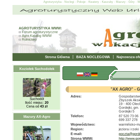
Agroturystyka - Noclegi - Pokoje - Kwatery - Kaszuby - Mazury - Góry - 
AGROTURYSTYKA WWW:
Forum agroturystyczne
Agro Katalog WWW
Rolnictwo
Strona Główna
BAZA NOCLEGOWA
Najnowsza ofe
Koziołek Suchodołek
"AX AGRO" - G
Adres:
Gospodarstwo
Suchodół
Zbyszek Aksi
Ilość miejsc:
20
19 - 400 Olec
Cena od
43 zł
Gordejki, gm.
Gordejki 5
Telefon:
87 520 73 06
Mazury AX-Agro
699 337 278
Województwo:
warmińsko-m
Region:
jeziora i rzeki
E-mail:
poczta@gordej
Strona WWW:
http://www.gor