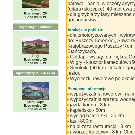
parowa - bania, wieczory artys
(gitara+skrzypce), 40-metrowa z
Kawno
Ilość miejsc:
20
dla grzybiarzy lasy mieszane 
Cena od
50 zł
gospodarstwa.
"AgroRogi" Lubuskie
Atrakcje w pobliżu:
dla zmotoryzowanych i wytra
do: Puszczy Boreckiej, Suwals
Krajobrazowego Puszczy Romin
Stańczykach,
Rogi
Gołdap - wyciąg na Piękną Gó
Ilość miejsc:
20
Wigry - klasztor kamedułów (5
Cena od
35 zł
Smolniki (60 km) - lokalne gór
jezior.
Agroturystyka - GRACJA
Wycieczki rowerowe po okolic
Pomocne informacje:
wypożyczalnia rowerów - na m
wypożyczalnia sprzętu wodneg
Stara Słupia
jazda konna - 8 km
Ilość miejsc:
20
Cena od
20 zł
kąpielisko - 50m
wyciąg narciarski - 35 km
las - 800m
najbliższa restauracja - 8 km
dworzec kolejowy - 8 km Olec