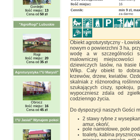
Ilość miejsc:
16
Gordejki
Cennik:
min 9 zł, max
Ilość miejsc:
13
za darmo
Cena od
50 zł
"AgroRogi" Lubuskie
Obiekt agroturystyczny - Łowi
nowym o powierzchni 3 ha, prz
wodę a w szczególności sp
Rogi
Ilość miejsc:
20
malowniczej miejscowości
Cena od
35 zł
dziewiczych lasów, na trasie
Wlkp. Cały obiekt to dobra
Agroturystyka \"U Marysi\"
krzewów, drzew, kwiatów. Ozd
skalniak z różnorodną roślin
szukających ciszy, spokoju, 
wypoczniesz zdala od zgiełk
codzienngo życia.
Obrocz
Ilość miejsc:
16
Do dyspozycji naszych Gości 
Cena od
45 zł
2 stawy rybne z wysepkami
\"U Jasia\" Wynajem pokoi
amur, okoń/,
pole namiotowe, pole po
toalety, kabina prysznico