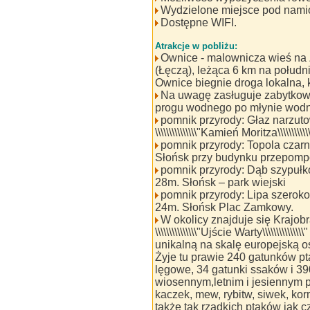
Wydzielone miejsce pod namio
Dostępne WIFI.
Atrakcje w pobliżu:
Ownice - malownicza wieś na 
(Łęczą), leżąca 6 km na połud
Ownice biegnie droga lokalna, k
Na uwagę zasługuje zabytkowy
progu wodnego po młynie wod
pomnik przyrody: Głaz narzut
\\\\\\\\\\\\\\\"Kamień Moritza\\\\\\\
pomnik przyrody: Topola czar
Słońsk przy budynku przepom
pomnik przyrody: Dąb szypuł
28m. Słońsk – park wiejski
pomnik przyrody: Lipa szerok
24m. Słońsk Plac Zamkowy.
W okolicy znajduje się Krajo
\\\\\\\\\\\\\\\"Ujście Warty\\\\\\\\\
unikalną na skalę europejską o
Żyje tu prawie 240 gatunków pt
lęgowe, 34 gatunki ssaków i 39
wiosennym,letnim i jesiennym 
kaczek, mew, rybitw, siwek, kor
także tak rzadkich ptaków jak 