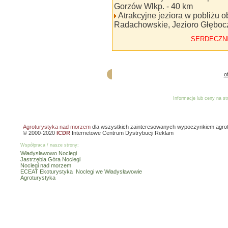
Gorzów Wlkp. - 40 km
Atrakcyjne jeziora w pobliżu o
Radachowskie, Jezioro Głęboc
SERDECZN
o
Informacje lub ceny na s
Reklama
Dodaj o
Agroturystyka nad morzem
dla wszystkich zainteresowanych wypoczynkiem agro
© 2000-2020
ICDR
Internetowe Centrum Dystrybucji Reklam
Współpraca / nasze strony:
Władysławowo Noclegi
Jastrzębia Góra Noclegi
Noclegi nad morzem
ECEAT Ekoturystyka
Noclegi we Władysławowie
Agroturystyka