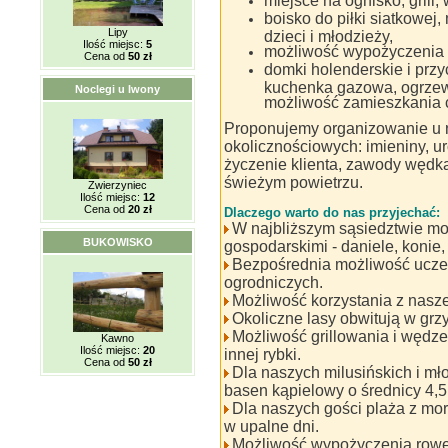
miejsce na ognisko, grill,
boisko do piłki siatkowej,
Lipy
dzieci i młodzieży,
Ilość miejsc:
5
możliwość wypożyczenia
Cena od
50 zł
domki holenderskie i prz
kuchenka gazowa, ogrzewa
Noclegi u Iwony
możliwość zamieszkania c
Proponujemy organizowanie u n
okolicznościowych: imieniny, ur
życzenie klienta, zawody wędka
świeżym powietrzu.
Zwierzyniec
Ilość miejsc:
12
Cena od
20 zł
Dlaczego warto do nas przyjechać:
W najbliższym sąsiedztwie mo
BUKOWISKO
gospodarskimi - daniele, konie, 
Bezpośrednia możliwość ucze
ogrodniczych.
Możliwość korzystania z nasz
Okoliczne lasy obwitują w grzy
Możliwość grillowania i wędze
Kawno
Ilość miejsc:
20
innej rybki.
Cena od
50 zł
Dla naszych milusińskich i mł
basen kąpielowy o średnicy 4,5
Dla naszych gości plaża z mo
w upalne dni.
Możliwość wypożyczenia rowe