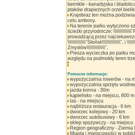
bernikle - kanadyjska i bladoli
ptaków drapieżnych orzeł bielik
Krajobraz ten można podziwia
celu ambony.
Na terenie parku wytyczono sz
ścieżki przyrodnicze: \\\\\\\\\\\\\\\"
prowadzącą przez najciekawsze
\\\\\\\\\\\\\\\"Słońsk\\\\\\\\\\\\\\\", i 
Zmysłów\\\\\\\\\\\\\\\".
Piesza wycieczka po parku mo
względu na podmokły teren tr
Pomocne informacje:
wypożyczalnia rowerów - na m
wypożyczalnia sprzętu wodneg
jazda konna - 30m
kąpielisko - na miejscu, 800 m
las - na miejscu
najbliższa restauracja - 6 km
dworzec kolejowy - 20 km
dworzec autobusowy - 6 km
sklep spożywczy - na miejscu
Region geograficzny - Ziemia
Miasta i miejscowości w pobliż