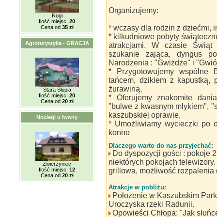
Organizujemy:
Rogi
Ilość miejsc:
20
* wczasy dla rodzin z dziećmi,
Cena od
35 zł
* kilkudniowe pobyty świąteczn
Agroturystyka - GRACJA
atrakcjami. W czasie Świąt 
szukanie zająca, dyngus p
Narodzenia : "Gwiżdże" i "Gwió
* Przygotowujemy wspólne B
tańcem, dzikiem z kapustką, 
żurawiną,
Stara Słupia
Ilość miejsc:
20
* Oferujemy znakomite dania 
Cena od
20 zł
"bulwe z kwasnym mlykiem", "
kaszubskiej oprawie,
Noclegi u Iwony
* Umożliwiamy wycieczki po o
konno
Dlaczego warto do nas przyjechać:
Do dyspozycji gości : pokoje 2
niektórych pokojach telewizory.
Zwierzyniec
Ilość miejsc:
12
grillowa, możliwość rozpalenia 
Cena od
20 zł
Atrakcje w pobliżu:
Położenie w Kaszubskim Park
Uroczyska rzeki Radunii.
Opowieści Chłopa: "Jak słuńc