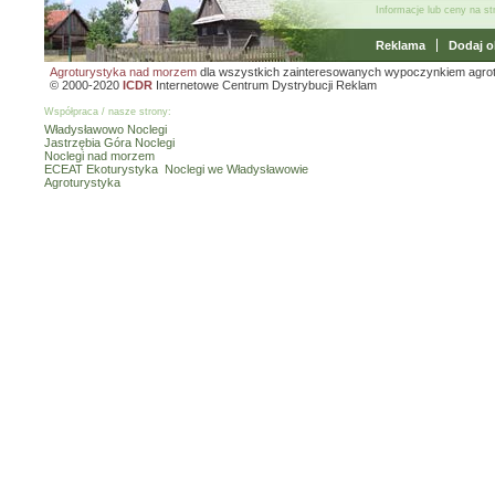
Informacje lub ceny na s
Reklama
Dodaj o
Agroturystyka nad morzem
dla wszystkich zainteresowanych wypoczynkiem agro
© 2000-2020
ICDR
Internetowe Centrum Dystrybucji Reklam
Współpraca / nasze strony:
Władysławowo Noclegi
Jastrzębia Góra Noclegi
Noclegi nad morzem
ECEAT Ekoturystyka
Noclegi we Władysławowie
Agroturystyka