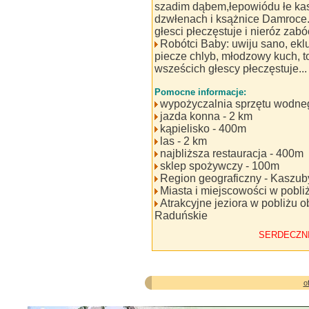
szadim dąbem,łepowiódu łe ka
dzwłenach i ksążnice Damroce
głesci płeczęstuje i nieróz zabóc
Robótci Baby: uwiju sano, ekl
piecze chlyb, młodzowy kuch, to
wsześcich głescy płeczęstuje...
Pomocne informacje:
wypożyczalnia sprzętu wodne
jazda konna - 2 km
kąpielisko - 400m
las - 2 km
najbliższa restauracja - 400m
sklep spożywczy - 100m
Region geograficzny - Kaszub
Miasta i miejscowości w pobli
Atrakcyjne jeziora w pobliżu o
Raduńskie
SERDECZN
o