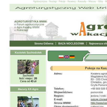
Agroturystyka - Noclegi - Pokoje - Kwatery - Kaszuby - Mazury - Góry - 
AGROTURYSTYKA WWW:
Forum agroturystyczne
Agro Katalog WWW
Rolnictwo
Strona Główna
BAZA NOCLEGOWA
Najnowsza ofe
Koziołek Suchodołek
Pokoje na Kas
Adres:
Kwatera agrot
Suchodół
Magdalena Ko
Ilość miejsc:
20
83 - 333 Chmi
Cena od
43 zł
Chmielno, gm
Gryfa Pomors
Telefon:
+48 669 508 
Mazury AX-Agro
Województwo:
pomorskie
Region:
jeziora i rzeki
E-mail:
pokoje.chmie
Strona WWW:
http://www.ka
Okres dostępności:
całoroczny