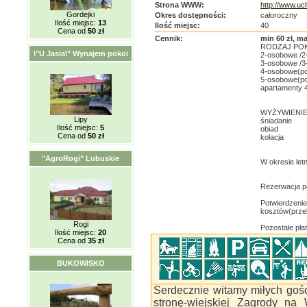
Strona WWW:
http://www.uc
Gordejki
Okres dostępności:
całoroczny
Ilość miejsc:
13
Ilość miejsc:
40
Cena od
50 zł
Cennik:
min 60 zł, ma
RODZAJ PO
\"U Jasia\" Wynajem pokoi
2-osobowe /
3-osobowe /
4-osobowe(pok
5-osobowe(pok
apartamenty 
WYŻYWIENIE
Lipy
śniadanie
Ilość miejsc:
5
obiad
Cena od
50 zł
kolacja
"AgroRogi" Lubuskie
W okresie le
Rezerwacja po
Potwierdzenie
kosztów(przel
Rogi
Pozostałe pła
Ilość miejsc:
20
Cena od
35 zł
BUKOWISKO
Serdecznie witamy miłych gośc
stronę-wiejskiej Zagrody na