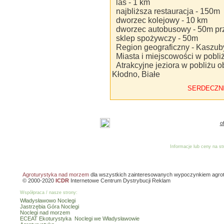
las - 1 km
najbliższa restauracja - 150m
dworzec kolejowy - 10 km
dworzec autobusowy - 50m pr
sklep spożywczy - 50m
Region geograficzny - Kaszub
Miasta i miejscowości w pobli
Atrakcyjne jeziora w pobliżu o
Kłodno, Białe
SERDECZN
o
Informacje lub ceny na s
Reklama
Dodaj o
Agroturystyka nad morzem
dla wszystkich zainteresowanych wypoczynkiem agro
© 2000-2020
ICDR
Internetowe Centrum Dystrybucji Reklam
Współpraca / nasze strony:
Władysławowo Noclegi
Jastrzębia Góra Noclegi
Noclegi nad morzem
ECEAT Ekoturystyka
Noclegi we Władysławowie