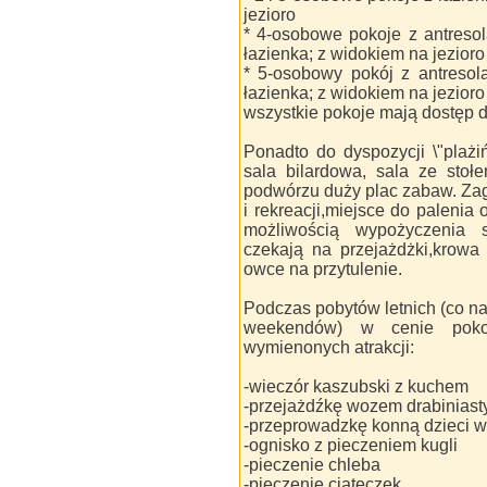
jezioro
* 4-osobowe pokoje z antresol
łazienka; z widokiem na jezioro
* 5-osobowy pokój z antresolą
łazienka; z widokiem na jezioro
wszystkie pokoje mają dostęp d
Ponadto do dyspozycji \"plażiń
sala bilardowa, sala ze stoł
podwórzu duży plac zabaw. Zag
i rekreacji,miejsce do palenia 
możliwością wypożyczenia 
czekają na przejażdżki,krowa
owce na przytulenie.
Podczas pobytów letnich (co n
weekendów) w cenie poko
wymienonych atrakcji:
-wieczór kaszubski z kuchem
-przejażdźkę wozem drabinias
-przeprowadzkę konną dzieci w
-ognisko z pieczeniem kugli
-pieczenie chleba
-pieczenie ciateczek