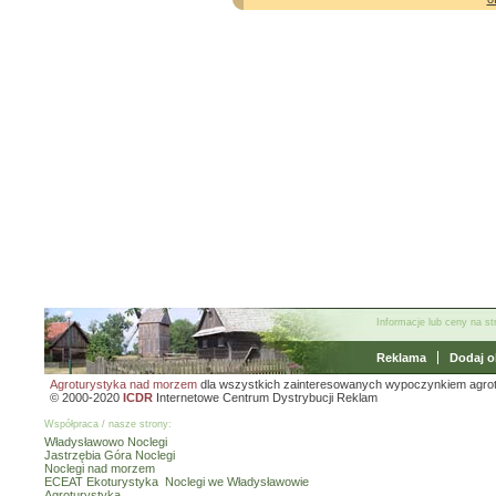
Informacje lub ceny na s
Reklama
Dodaj o
Agroturystyka nad morzem
dla wszystkich zainteresowanych wypoczynkiem agro
© 2000-2020
ICDR
Internetowe Centrum Dystrybucji Reklam
Współpraca / nasze strony:
Władysławowo Noclegi
Jastrzębia Góra Noclegi
Noclegi nad morzem
ECEAT Ekoturystyka
Noclegi we Władysławowie
Agroturystyka