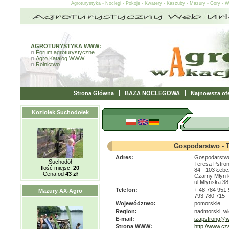
Agroturystyka - Noclegi - Pokoje - Kwatery - Kaszuby - Mazury - Góry - 
AGROTURYSTYKA WWW:
Forum agroturystyczne
Agro Katalog WWW
Rolnictwo
Strona Główna
BAZA NOCLEGOWA
Najnowsza ofe
Koziołek Suchodołek
Gospodarstwo - T
Adres:
Gospodarstwo
Suchodół
Teresa Pstro
Ilość miejsc:
20
84 - 103 Łebc
Cena od
43 zł
Czarny Młyn k
ul.Młyńska 38
Telefon:
+ 48 784 951
Mazury AX-Agro
793 780 715
Województwo:
pomorskie
Region:
nadmorski, wi
E-mail:
izapstrong@w
Strona WWW:
http://www.cz