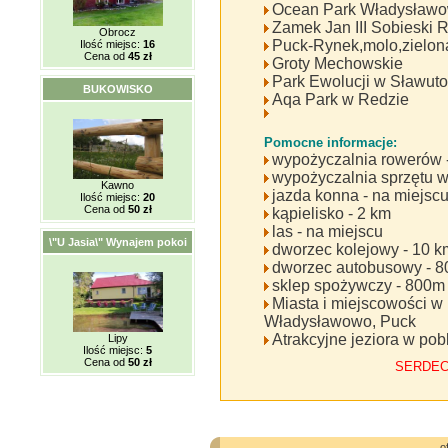
Ocean Park Władysław
Zamek Jan III Sobieski
Obrocz
Puck-Rynek,molo,zielon
Ilość miejsc:
16
Cena od
45 zł
Groty Mechowskie
Park Ewolucji w Sławut
BUKOWISKO
Aqa Park w Redzie
Pomocne informacje:
wypożyczalnia rowerów -
wypożyczalnia sprzętu 
Kawno
jazda konna - na miejsc
Ilość miejsc:
20
Cena od
50 zł
kąpielisko - 2 km
las - na miejscu
\"U Jasia\" Wynajem pokoi
dworzec kolejowy - 10 
dworzec autobusowy - 8
sklep spożywczy - 800m
Miasta i miejscowości w 
Władysławowo, Puck
Atrakcyjne jeziora w pob
Lipy
Ilość miejsc:
5
Cena od
50 zł
SERDEC
o