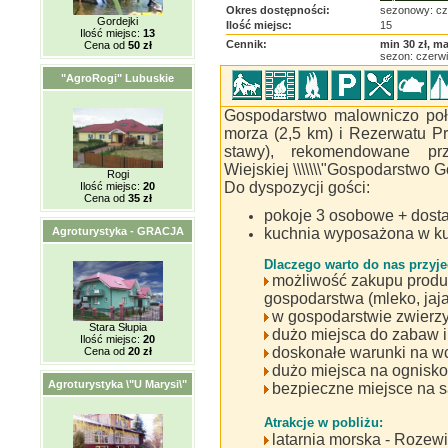
Okres dostępności:
sezonowy: cz
Gordejki
Ilość miejsc:
15
Ilość miejsc:
13
Cennik:
min 30 zł, ma
Cena od
50 zł
sezon: czerw
"AgroRogi" Lubuskie
Gospodarstwo malowniczo poł
morza (2,5 km) i Rezerwatu Przyro
stawy), rekomendowane prz
Wiejskiej \\\\\\\"Gospodarstwo Goś
Rogi
Do dyspozycji gości:
Ilość miejsc:
20
Cena od
35 zł
pokoje 3 osobowe + dosta
Agroturystyka - GRACJA
kuchnia wyposażona w ku
Dlaczego warto do nas przyje
możliwość zakupu produ
gospodarstwa (mleko, jaja
w gospodarstwie zwierzyn
Stara Słupia
dużo miejsca do zabaw i
Ilość miejsc:
20
doskonałe warunki na wc
Cena od
20 zł
dużo miejsca na ognisko i
Agroturystyka \"U Marysi\"
bezpieczne miejsce na 
Atrakcje w pobliżu:
latarnia morska - Rozewi