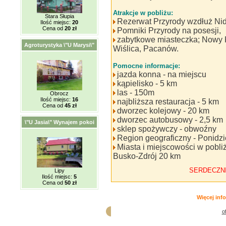
Atrakcje w pobliżu:
Stara Słupia
Rezerwat Przyrody wzdłuż Nid
Ilość miejsc:
20
Cena od
20 zł
Pomniki Przyrody na posesji,
zabytkowe miasteczka; Nowy K
Agroturystyka \"U Marysi\"
Wiślica, Pacanów.
Pomocne informacje:
jazda konna - na miejscu
kąpielisko - 5 km
las - 150m
Obrocz
Ilość miejsc:
16
najbliższa restauracja - 5 km
Cena od
45 zł
dworzec kolejowy - 20 km
dworzec autobusowy - 2,5 km
\"U Jasia\" Wynajem pokoi
sklep spożywczy - obwoźny
Region geograficzny - Ponidzi
Miasta i miejscowości w pobli
Busko-Zdrój 20 km
SERDECZN
Lipy
Ilość miejsc:
5
Cena od
50 zł
Więcej info
o