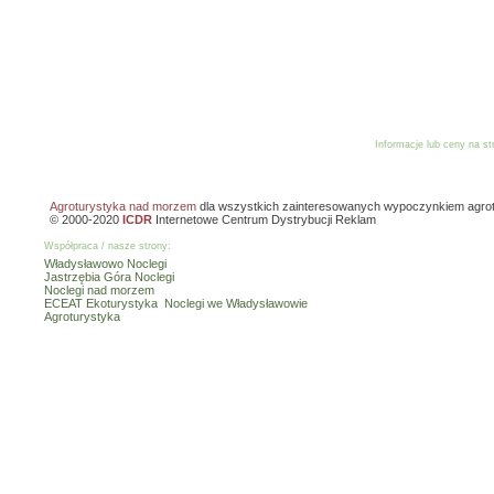
Informacje lub ceny na s
Reklama
Dodaj o
Agroturystyka nad morzem
dla wszystkich zainteresowanych wypoczynkiem agro
© 2000-2020
ICDR
Internetowe Centrum Dystrybucji Reklam
Współpraca / nasze strony:
Władysławowo Noclegi
Jastrzębia Góra Noclegi
Noclegi nad morzem
ECEAT Ekoturystyka
Noclegi we Władysławowie
Agroturystyka