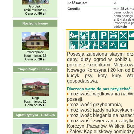
Ilość miejsc:
20
Gordejki
Cennik:
min 25 zł, ma
Ilość miejsc:
13
cena noclegu 
Cena od
50 zł
cena noclegu
zniżki dla dzie
Propozycja p
Noclegi u Iwony
obiekcie
Zwierzyniec
Posesja zalesiona starymi drz
Ilość miejsc:
12
dęby, duży ogród w pobliżu, 
Cena od
20 zł
pokoje z łazienkami. Miejsco
"AgroRogi" Lubuskie
Nowego Korczyna i 20 km od Bu
kucyk, psy, koty, kury. W
gospodarstwa.
Dlaczego warto do nas przyjechać:
możliwość wędkowania na Wiśl
Rogi
posesji,
Ilość miejsc:
20
możliwość grzybobrania,
Cena od
35 zł
możliwość jazdy na kucykach d
możliwość biegania na nartac
Agroturystyka - GRACJA
możliwość zwiedzania zabytko
Korczyn ,Pacanów, Wiślica, Bu
Zalew Kąpieliskowy pomiędzy