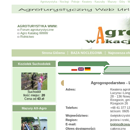
Agroturystyka - Noclegi - Pokoje - Kwatery - Kaszuby - Mazury - Góry - 
AGROTURYSTYKA WWW:
Forum agroturystyczne
Agro Katalog WWW
Rolnictwo
Strona Główna
BAZA NOCLEGOWA
Najnowsza ofe
Koziołek Suchodołek
Agrogospodarstwo - 
Adres:
Kwatera agro
Suchodół
Lucyna i Lon
Ilość miejsc:
20
28 - 136 Now
Cena od
43 zł
Rzegocin, gm
Rzegocin 26
Telefon:
+48 41 377 1
Mazury AX-Agro
tel.kom: 0605
Województwo:
świętokrzyski
Region:
jeziora i rzeki
E-mail:
loginpodkowa
Okres dostępności:
całoroczny