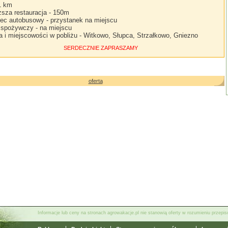
 1 km
iższa restauracja - 150m
ec autobusowy - przystanek na miejscu
 spożywczy - na miejscu
a i miejscowości w pobliżu - Witkowo, Słupca, Strzałkowo, Gniezno
SERDECZNIE ZAPRASZAMY
oferta
Informacje lub ceny na stronach agrowakacje.pl nie stanowią oferty w rozumieniu przep