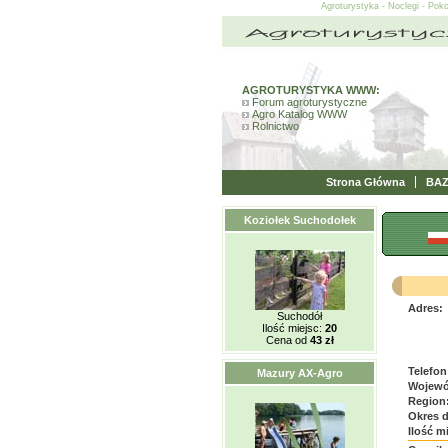
Agroturystyka - Noclegi - Pok
AGROTURYSTYKA WWW:
Forum agroturystyczne
Agro Katalog WWW
Rolnictwo
Strona Główna
BA
Koziołek Suchodołek
Adres:
Suchodół
Ilość miejsc:
20
Cena od
43 zł
Telefon
Mazury AX-Agro
Wojewó
Region
Okres 
Ilość m