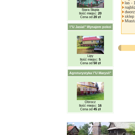
las -
najbl
Stara Słupia
dworz
Ilość miejsc:
20
sklep
Cena od
20 zł
Miast
\"U Jasia\" Wynajem pokoi
Lipy
Ilość miejsc:
5
Cena od
50 zł
Agroturystyka \"U Marysi\"
Obrocz
Ilość miejsc:
16
Cena od
45 zł