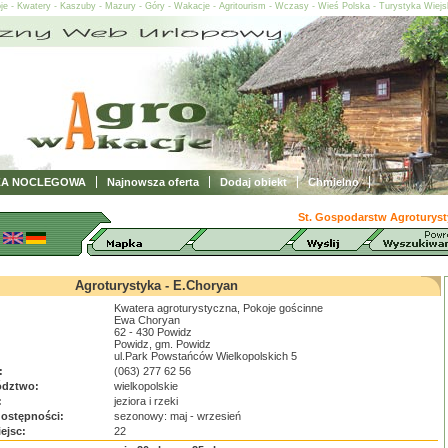
oje - Kwatery - Kaszuby - Mazury - Góry - Wakacje - Agritourism - Wczasy - Wieś Polska - Turystyka Wiej
ZA NOCLEGOWA
Najnowsza oferta
Dodaj obiekt
Chmielno
St. Gospodarstw Agroturyst
Agroturystyka - E.Choryan
Kwatera agroturystyczna, Pokoje gościnne
Ewa Choryan
62 - 430 Powidz
Powidz, gm. Powidz
ul.Park Powstańców Wielkopolskich 5
:
(063) 277 62 56
dztwo:
wielkopolskie
:
jeziora i rzeki
dostępności:
sezonowy: maj - wrzesień
iejsc:
22