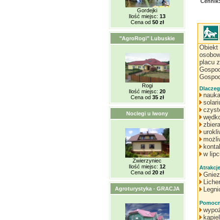
Cennik
Gordejki
Ilość miejsc:
13
Cena od
50 zł
"AgroRogi" Lubuskie
Obiekt
osobow
placu 
Gospod
Gospod
Rogi
Dlaczeg
Ilość miejsc:
20
nauka
Cena od
35 zł
solar
czyste
Noclegi u Iwony
wędko
zbier
urokl
możli
konta
w lip
Zwierzyniec
Ilość miejsc:
12
Atrakcj
Cena od
20 zł
Gniez
Liche
Agroturystyka - GRACJA
Legni
Pomocne
wypoż
kąpie