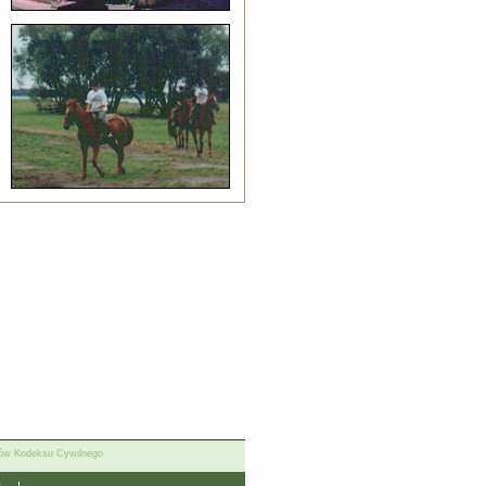
isów Kodeksu Cywilnego