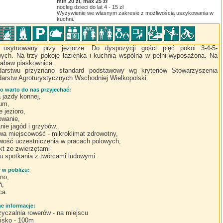
:
min 20 zł, max 25 zł
nocleg dzieci do lat 4 - 15 zł
Wyżywienie we własnym zakresie z możliwością uszykowania w
kuchni.
 usytuowany przy jeziorze. Do dyspozycji gości pięć pokoi 3-4-5-
ych. Na trzy pokoje łazienka i kuchnia wspólna w pełni wyposażona. Na
zabaw piaskownica.
arstwu przyznano standard podstawowy wg kryteriów Stowarzyszenia
arstw Agroturystycznych Wschodniej Wielkopolski.
o warto do nas przyjechać:
 jazdy konnej,
ium,
 jezioro,
wanie,
anie jagód i grzybów,
iwa miejscowość - mikroklimat zdrowotny,
wość uczestniczenia w pracach polowych,
kt ze zwierzętami
cu spotkania z twórcami ludowymi.
e w pobliżu:
no,
ń,
ca.
 informacje:
yczalnia rowerów - na miejscu
lisko - 100m