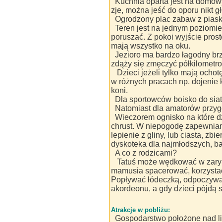
Kuchnia oparta jest na domow
zje, można jeść do oporu nikt gł
Ogrodzony plac zabaw z pias
Teren jest na jednym poziomie
poruszać. Z pokoi wyjście pros
mają wszystko na oku.
Jezioro ma bardzo łagodny br
zdąży się zmęczyć półkilometr
Dzieci jeżeli tylko mają och
w różnych pracach np. dojenie 
koni.
Dla sportowców boisko do siat
Natomiast dla amatorów przy
Wieczorem ognisko na które d
chrust. W niepogodę zapewniam
lepienie z gliny, lub ciasta, zbie
dyskoteka dla najmłodszych, ba
A co z rodzicami?
Tatuś może wędkować w zarybi
mamusia spacerować, korzystać 
Popływać łódeczką, odpoczywa
akordeonu, a gdy dzieci pójdą
Atrakcje w pobliżu:
Gospodarstwo położone nad lin