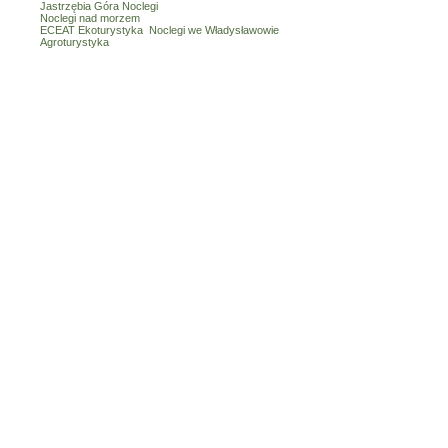
Jastrzębia Góra Noclegi
Noclegi nad morzem
ECEAT Ekoturystyka
Noclegi we Władysławowie
Agroturystyka