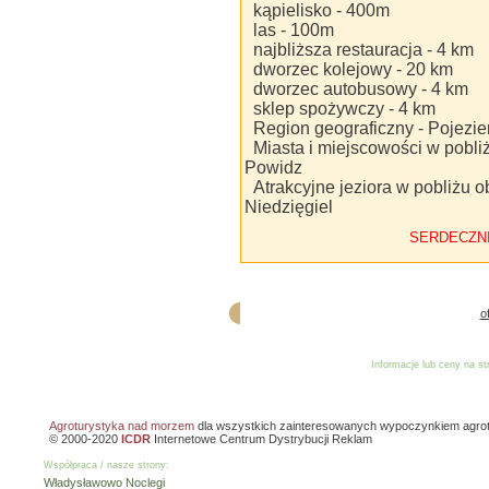
kąpielisko - 400m
las - 100m
najbliższa restauracja - 4 km
dworzec kolejowy - 20 km
dworzec autobusowy - 4 km
sklep spożywczy - 4 km
Region geograficzny - Pojezie
Miasta i miejscowości w pobli
Powidz
Atrakcyjne jeziora w pobliżu o
Niedzięgiel
SERDECZN
o
Informacje lub ceny na s
Reklama
Dodaj o
Agroturystyka nad morzem
dla wszystkich zainteresowanych wypoczynkiem agro
© 2000-2020
ICDR
Internetowe Centrum Dystrybucji Reklam
Współpraca / nasze strony:
Władysławowo Noclegi