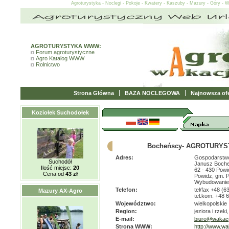
Agroturystyka - Noclegi - Pokoje - Kwatery - Kaszuby - Mazury - Góry - 
AGROTURYSTYKA WWW:
Forum agroturystyczne
Agro Katalog WWW
Rolnictwo
Strona Główna
BAZA NOCLEGOWA
Najnowsza ofe
Koziołek Suchodołek
Bocheńscy- AGROTURYS
Adres:
Gospodarstwo
Suchodół
Janusz Boche
Ilość miejsc:
20
62 - 430 Powi
Cena od
43 zł
Powidz, gm. 
Wybudowanie
Telefon:
tel/fax +48 (6
Mazury AX-Agro
tel.kom: +48 
Województwo:
wielkopolskie
Region:
jeziora i rzeki,
E-mail:
biuro@wakacj
Strona WWW:
http://www.wa