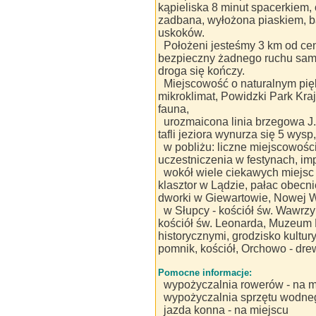
kąpieliska 8 minut spacerkiem, 
zadbana, wyłożona piaskiem, b
uskoków.
Położeni jesteśmy 3 km od ce
bezpieczny żadnego ruchu sam
droga się kończy.
Miejscowość o naturalnym pię
mikroklimat, Powidzki Park Kra
fauna,
urozmaicona linia brzegowa J
tafli jeziora wynurza się 5 wysp
w pobliżu: liczne miejscowośc
uczestniczenia w festynach, im
wokół wiele ciekawych miejsc
klasztor w Lądzie, pałac obecn
dworki w Giewartowie, Nowej 
w Słupcy - kościół św. Wawrzy
kościół św. Leonarda, Muzeum 
historycznymi, grodzisko kultury
pomnik, kościół, Orchowo - drew
Pomocne informacje:
wypożyczalnia rowerów - na m
wypożyczalnia sprzętu wodneg
jazda konna - na miejscu