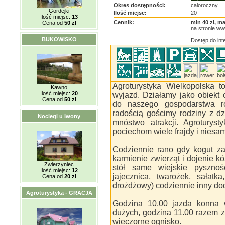
Okres dostępności:
całoroczny
Gordejki
Ilość miejsc:
20
Ilość miejsc:
13
Cennik:
min 40 zł, ma
Cena od
50 zł
na stronie ww
BUKOWISKO
Dostęp do int
Agroturystyka Wielkopolska 
Kawno
Ilość miejsc:
20
wyjazd. Działamy jako obiekt 
Cena od
50 zł
do naszego gospodarstwa r
radością gościmy rodziny z dz
Noclegi u Iwony
mnóstwo atrakcji. Agroturyst
pociechom wiele frajdy i niesa
Codziennie rano gdy kogut za
karmienie zwierząt i dojenie k
Zwierzyniec
stół same wiejskie pysznoś
Ilość miejsc:
12
jajecznica, twarożek, sałatka
Cena od
20 zł
drożdżowy) codziennie inny do
Agroturystyka - GRACJA
Godzina 10.00 jazda konna w
dużych, godzina 11.00 razem 
wieczorne ognisko.