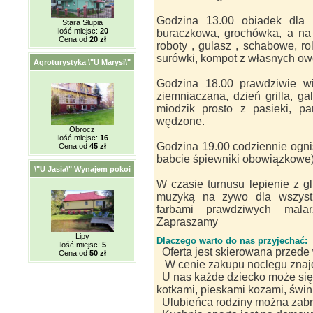
Godzina 13.00 obiadek dla 
Stara Słupia
Ilość miejsc:
20
buraczkowa, grochówka, a na 
Cena od
20 zł
roboty , gulasz , schabowe, ro
surówki, kompot z własnych o
Agroturystyka \"U Marysi\"
Godzina 18.00 prawdziwie wie
ziemniaczana, dzień grilla, gala
miodzik prosto z pasieki, pa
wędzone.
Obrocz
Ilość miejsc:
16
Godzina 19.00 codziennie ogni
Cena od
45 zł
babcie śpiewniki obowiązkowe)
\"U Jasia\" Wynajem pokoi
W czasie turnusu lepienie z g
muzyką na zywo dla wszystk
farbami prawdziwych mala
Zapraszamy
Lipy
Dlaczego warto do nas przyjechać:
Ilość miejsc:
5
Oferta jest skierowana przede
Cena od
50 zł
W cenie zakupu noclegu znajdu
U nas każde dziecko może się 
kotkami, pieskami kozami, śwink
Ulubieńca rodziny można zab