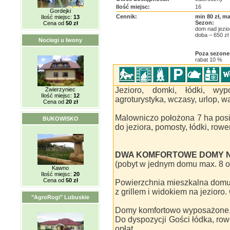
Ilość miejsc:
16
Gordejki
Cennik:
min 80 zł, ma
Ilość miejsc:
13
Sezon:
Cena od
50 zł
dom nad jezi
doba – 650 zł
Noclegi u Iwony
Poza sezon
rabat 10 %
Jezioro, domki, łódki, wypo
Zwierzyniec
Ilość miejsc:
12
agroturystyka, wczasy, urlop, w
Cena od
20 zł
Malowniczo położona 7 ha posi
BUKOWISKO
do jeziora, pomosty, łódki, rowe
DWA KOMFORTOWE DOMY N
(pobyt w jednym domu max. 8 o
Kawno
Ilość miejsc:
20
Cena od
50 zł
Powierzchnia mieszkalna domu
z grillem i widokiem na jezioro. 
"AgroRogi" Lubuskie
Domy komfortowo wyposażone, 
Do dyspozycji Gości łódka, row
opłat.