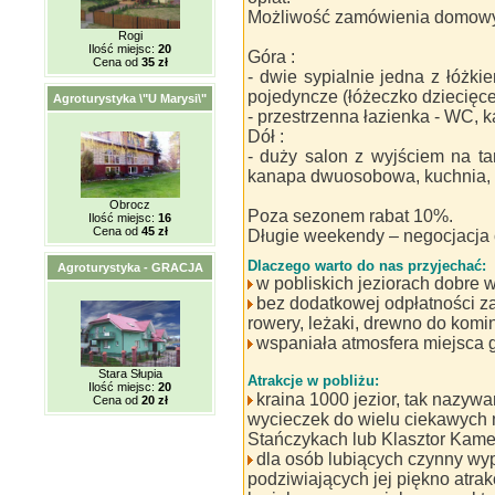
Możliwość zamówienia domowy
Rogi
Ilość miejsc:
20
Góra :
Cena od
35 zł
- dwie sypialnie jedna z łóżki
pojedyncze (łóżeczko dziecięce
Agroturystyka \"U Marysi\"
- przestrzenna łazienka - WC, k
Dół :
- duży salon z wyjściem na tara
kanapa dwuosobowa, kuchnia,
Obrocz
Poza sezonem rabat 10%.
Ilość miejsc:
16
Cena od
45 zł
Długie weekendy – negocjacja 
Dlaczego warto do nas przyjechać:
Agroturystyka - GRACJA
w pobliskich jeziorach dobre
bez dodatkowej odpłatności z
rowery, leżaki, drewno do komin
wspaniała atmosfera miejsca 
Stara Słupia
Atrakcje w pobliżu:
Ilość miejsc:
20
kraina 1000 jezior, tak nazywa
Cena od
20 zł
wycieczek do wielu ciekawych m
Stańczykach lub Klasztor Kam
dla osób lubiących czynny wyp
podziwiających jej piękno atrak