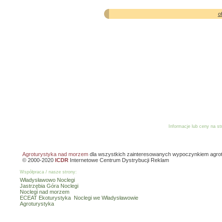
o
Informacje lub ceny na s
Reklama
Dodaj o
Agroturystyka nad morzem
dla wszystkich zainteresowanych wypoczynkiem agro
© 2000-2020
ICDR
Internetowe Centrum Dystrybucji Reklam
Współpraca / nasze strony:
Władysławowo Noclegi
Jastrzębia Góra Noclegi
Noclegi nad morzem
ECEAT Ekoturystyka
Noclegi we Władysławowie
Agroturystyka