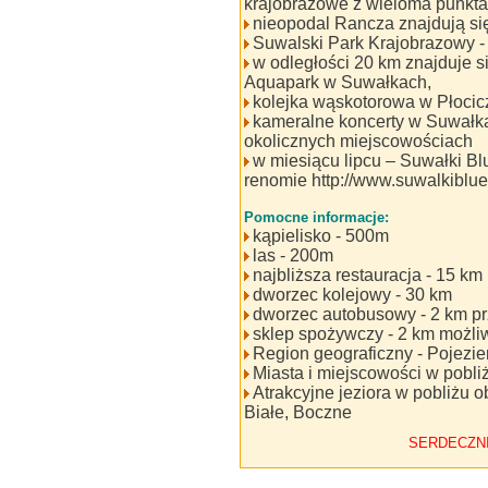
krajobrazowe z wieloma punkt
nieopodal Rancza znajdują si
Suwalski Park Krajobrazowy -
w odległości 20 km znajduje s
Aquapark w Suwałkach,
kolejka wąskotorowa w Płocicz
kameralne koncerty w Suwałk
okolicznych miejscowościach
w miesiącu lipcu – Suwałki Bl
renomie http://www.suwalkiblu
Pomocne informacje:
kąpielisko - 500m
las - 200m
najbliższa restauracja - 15 km
dworzec kolejowy - 30 km
dworzec autobusowy - 2 km p
sklep spożywczy - 2 km możl
Region geograficzny - Pojezi
Miasta i miejscowości w pobli
Atrakcyjne jeziora w pobliżu 
Białe, Boczne
SERDECZN