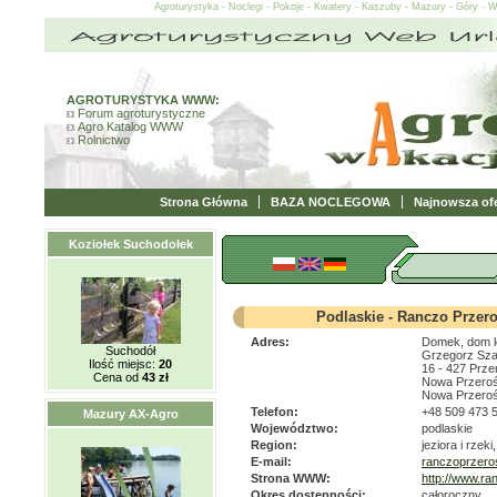
Agroturystyka - Noclegi - Pokoje - Kwatery - Kaszuby - Mazury - Góry - 
AGROTURYSTYKA WWW:
Forum agroturystyczne
Agro Katalog WWW
Rolnictwo
Strona Główna
BAZA NOCLEGOWA
Najnowsza ofe
Koziołek Suchodołek
Podlaskie - Ranczo Przeroś
Adres:
Domek, dom l
Suchodół
Grzegorz Sza
Ilość miejsc:
20
16 - 427 Prze
Cena od
43 zł
Nowa Przerośl
Nowa Przeroś
Telefon:
+48 509 473 
Mazury AX-Agro
Województwo:
podlaskie
Region:
jeziora i rzek
E-mail:
ranczoprzero
Strona WWW:
http://www.ra
Okres dostępności:
całoroczny