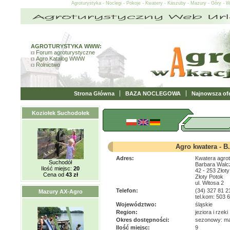
Agroturystyka - Noclegi - Pokoje - Kwatery - Kaszuby - Mazury - Góry - 
AGROTURYSTYKA WWW:
Forum agroturystyczne
Agro Katalog WWW
Rolnictwo
Strona Główna
BAZA NOCLEGOWA
Najnowsza ofe
Koziołek Suchodołek
Agro kwatera - B
Adres:
Kwatera agro
Suchodół
Barbara Walc
Ilość miejsc:
20
42 - 253 Złot
Cena od
43 zł
Złoty Potok
ul. Witosa 2
Telefon:
(34) 327 81 2
Mazury AX-Agro
tel.kom: 503 
Województwo:
śląskie
Region:
jeziora i rzeki
Okres dostępności:
sezonowy: ma
Ilość miejsc:
9