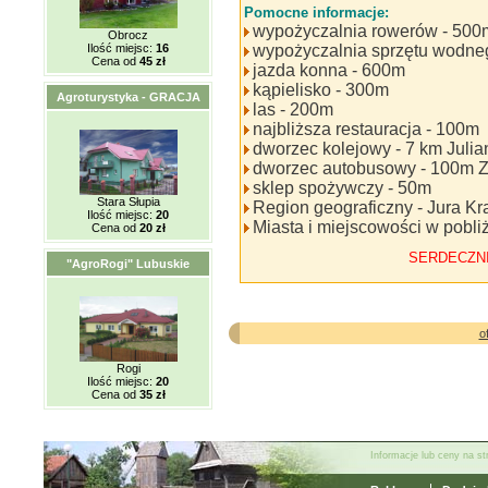
Pomocne informacje:
wypożyczalnia rowerów - 500
Obrocz
Ilość miejsc:
16
wypożyczalnia sprzętu wodne
Cena od
45 zł
jazda konna - 600m
kąpielisko - 300m
Agroturystyka - GRACJA
las - 200m
najbliższa restauracja - 100m
dworzec kolejowy - 7 km Julia
dworzec autobusowy - 100m Zł
sklep spożywczy - 50m
Stara Słupia
Region geograficzny - Jura 
Ilość miejsc:
20
Miasta i miejscowości w pobl
Cena od
20 zł
SERDECZN
"AgroRogi" Lubuskie
o
Rogi
Ilość miejsc:
20
Cena od
35 zł
Informacje lub ceny na s