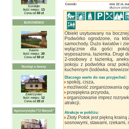
Cennik:
min 22 zł, ma
Gordejki
dłuższe pobyty
Ilość miejsc:
13
Cena od
50 zł
BUKOWISKO
Obiekt usytuowany na bocznej 
Podwórko ogrodzone, na któ
samochody. Dużo kwiatów i zi
wyłącznie dla gości pokó
Kawno
wyposażona, łazienka. Drugi d
Ilość miejsc:
20
Cena od
50 zł
2-osobowy z łazienką, anek
pokoju z podwórka oraz pokó
Noclegi u Iwony
kuchennym (lodówka, telewizor,
Dlaczego warto do nas przyjechać:
spokój, cisza,
możliwość zorganizowania ogni
przepiękna przyroda,
Zwierzyniec
organizowanie imprez rozrywk
Ilość miejsc:
12
Cena od
20 zł
atrakcji.
Agroturystyka \"U Marysi\"
Atrakcje w pobliżu:
Złoty Potok jest piękną krain
sosnowymi, stawami, rzekami, st