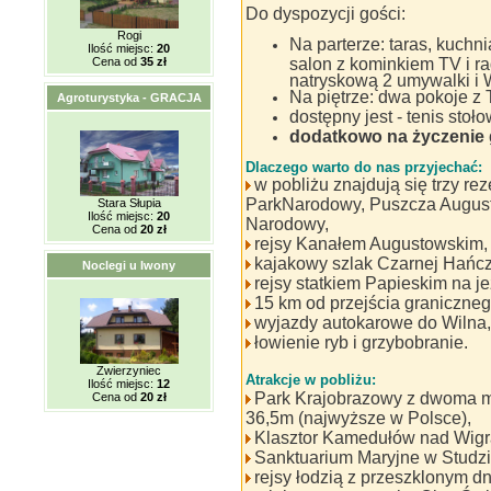
Do dyspozycji gości:
Rogi
Na parterze: taras, kuch
Ilość miejsc:
20
Cena od
35 zł
salon z kominkiem TV i ra
natryskową 2 umywalki i
Na piętrze: dwa pokoje z
Agroturystyka - GRACJA
dostępny jest - tenis stoło
dodatkowo na życzenie 
Dlaczego warto do nas przyjechać:
w pobliżu znajdują się trzy re
ParkNarodowy, Puszcza August
Stara Słupia
Ilość miejsc:
20
Narodowy,
Cena od
20 zł
rejsy Kanałem Augustowskim,
kajakowy szlak Czarnej Hańcz
Noclegi u Iwony
rejsy statkiem Papieskim na je
15 km od przejścia graniczneg
wyjazdy autokarowe do Wilna,
łowienie ryb i grzybobranie.
Zwierzyniec
Atrakcje w pobliżu:
Ilość miejsc:
12
Park Krajobrazowy z dwoma m
Cena od
20 zł
36,5m (najwyższe w Polsce),
Klasztor Kamedułów nad Wigr
Sanktuarium Maryjne w Studzi
rejsy łodzią z przeszklonym d