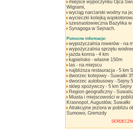
miejsce wypoczynku Ojca Świ
Wigrami,
wyciąg narciarski wodny na je
wycieczki kolejką wąskotoro
szesnastowieczna Bazylika w
Synagoga w Sejnach.
Pomocne informacje:
wypożyczalnia rowerów - na m
wypożyczalnia sprzętu wodneg
jazda konna - 4 km
kąpielisko - własne 150m
las - na miejscu
najbliższa restauracja - 5 km 
dworzec kolejowy - Suwałki 3
dworzec autobusowy - Sejny 
sklep spożywczy - 5 km Sejny
Region geograficzny - Suwal
Miasta i miejscowości w pobliż
Krasnopol, Augustów, Suwałki
Atrakcyjne jeziora w pobliżu o
Sumowo, Gremzdy
SERDECZN