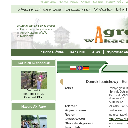
Agroturystyka - Noclegi - Pokoje - Kwatery - Kaszuby - Mazury - Góry - 
AGROTURYSTYKA WWW:
Forum agroturystyczne
Agro Katalog WWW
Rolnictwo
Strona Główna
BAZA NOCLEGOWA
Najnowsza ofe
Koziołek Suchodołek
Domek letniskowy - Hen
Adres:
Pokoje gości
Suchodół
Henryk Bołtru
Ilość miejsc:
20
16 - 503 Kras
Cena od
43 zł
Sumowo 31, g
Sumowo 31
Telefon:
tel.kom: +48 
Mazury AX-Agro
Województwo:
podlaskie
Region:
jeziora i rzeki,
Strona WWW:
http://www.su
Okres dostępności:
sezonowy: maj
Ilość miejsc:
8