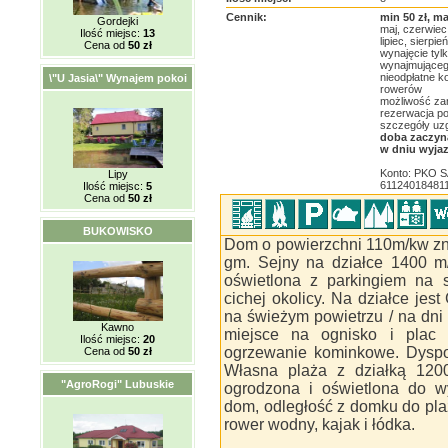
Cennik:
min 50 zł, ma
Gordejki
maj, czerwiec
Ilość miejsc:
13
lipiec, sierpi
Cena od
50 zł
wynajęcie tyl
wynajmujące
nieodpłatne k
\"U Jasia\" Wynajem pokoi
rowerów
możliwość za
rezerwacja po
szczegóły uzg
doba zaczyna
w dniu wyja
Konto: PKO 
Lipy
61124018481
Ilość miejsc:
5
Cena od
50 zł
BUKOWISKO
Dom o powierzchni 110m/kw zn
gm. Sejny na działce 1400 m/
oświetlona z parkingiem na 
cichej okolicy. Na działce je
na świeżym powietrzu / na dni 
Kawno
miejsce na ognisko i plac
Ilość miejsc:
20
ogrzewanie kominkowe. Dyspo
Cena od
50 zł
Własna plaża z działką 12
"AgroRogi" Lubuskie
ogrodzona i oświetlona do w
dom, odległość z domku do pla
rower wodny, kajak i łódka.