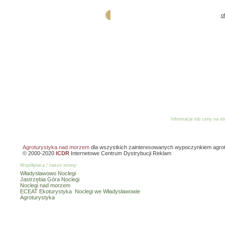
o
Informacje lub ceny na s
Reklama
Dodaj o
Agroturystyka nad morzem
dla wszystkich zainteresowanych wypoczynkiem agro
© 2000-2020
ICDR
Internetowe Centrum Dystrybucji Reklam
Współpraca / nasze strony:
Władysławowo Noclegi
Jastrzębia Góra Noclegi
Noclegi nad morzem
ECEAT Ekoturystyka
Noclegi we Władysławowie
Agroturystyka