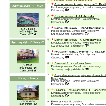
1
Gospodarstwo Agroturystyczne "U Basi 
Agroturystyka - GRACJA
Kwatera agroturystyczna, Gospodarstwo agrot
Całoroczny
2
Gospodarstwo - J. Jakubowska
Kwatera agroturystyczna, Pole namiotowe
Całoroczny
3
Domek letniskowy - Henryk Bołtrukanis
Stara Słupia
Pokoje gościnne, Domek, dom letniskowy
Ilość miejsc:
20
Sezonowy: maj - październik
Cena od
20 zł
4
Domek letniskowy - A. Cimochowska
Agroturystyka \"U Marysi\"
Kwatera agroturystyczna, Pokoje gościnne
Sezonowy: maj - październik
5
Podlaskie - Ranczo Przerośl - G. Szałaciń
Domek, dom letniskowy, Dom piętrowy
Całoroczny
6
Daleko od Szosy - Gmina Sejny
Obrocz
Kwatera prywatna, Domek, dom letniskowy
Ilość miejsc:
16
Sezonowy: maj - październik
Cena od
45 zł
7
Gospodarstwo agroturystyczne, domek letni
Rapczyńscy
Noclegi u Iwony
Pokoje gościnne, Domek, dom letniskowy
Całoroczny
8
Podlaskie - Pokoje gościnne - H. Rapczyńsk
Kwatera agroturystyczna, Pokoje gościnne
Całoroczny
Zwierzyniec
9
Ekoturystyka - M. Micielica
Ilość miejsc:
12
Kwatera agroturystyczna, Gospodarstwo ekotu