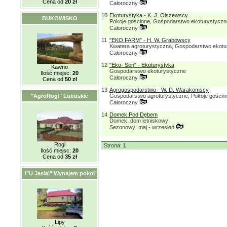
Cena od
20 zł
Całoroczny
10
Ekoturystyka - K. J. Olszewscy
BUKOWISKO
Pokoje gościnne, Gospodarstwo ekoturystyczn
Całoroczny
11
"EKO FARM" - H. W. Grabowscy
Kwatera agroturystyczna, Gospodarstwo ekotu
Całoroczny
12
"Eko- Sen" - Ekoturystyka
Kawno
Gospodarstwo ekoturystyczne
Ilość miejsc:
20
Całoroczny
Cena od
50 zł
13
Agrogospodarstwo - W. D. Warakomscy
"AgroRogi" Lubuskie
Gospodarstwo agroturystyczne, Pokoje gościn
Całoroczny
14
Domek Pod Dębem
Domek, dom letniskowy
Sezonowy: maj - wrzesień
Rogi
Strona:
1
Ilość miejsc:
20
Cena od
35 zł
\"U Jasia\" Wynajem pokoi
Lipy