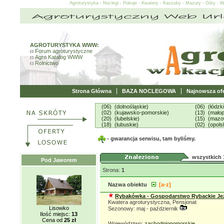
Agroturystyka - Noclegi - Pokoje - Kwatery - Kaszuby - Mazury - Góry - 
AGROTURYSTYKA WWW:
Forum agroturystyczne
Agro Katalog WWW
Rolnictwo
Strona Główna
BAZA NOCLEGOWA
Najnowsza ofe
(06) (dolnośląskie)
(06) (łódzk
(02) (kujawsko-pomorskie)
(13) (małop
(20) (lubelskie)
(15) (mazo
(18) (lubuskie)
(02) (opols
- gwarancja serwisu, tam byliśmy.
wszystkich 
Pod Jaworem
Strona:
1
Nazwa obiektu
[a-z]
Rybakówka - Gospodarstwo Rybackie Je
Kwatera agroturystyczna, Pensjonat
Lisowko
Sezonowy: maj - październik
Ilość miejsc:
13
Cena od
25 zł
Województwo:
zachodniopomorskie