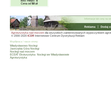
Ilość miejsc:
5
Cena od
50 zł
Informacje lub ceny na s
Reklama
Dodaj o
Agroturystyka nad morzem
dla wszystkich zainteresowanych wypoczynkiem agro
© 2000-2020
ICDR
Internetowe Centrum Dystrybucji Reklam
Współpraca / nasze strony:
Władysławowo Noclegi
Jastrzębia Góra Noclegi
Noclegi nad morzem
ECEAT Ekoturystyka
Noclegi we Władysławowie
Agroturystyka