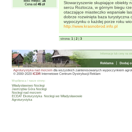
Ilość miejsc:
16
Stowarzyszenie skupiające obiekty
Cena od
45 zł
sercu Roztocza, w górnym biegu rzek
otaczające miasteczko wspaniałe la
dobrze rozwinięta baza turystyczna
wypoczynku o każdej porze roku wios
http://www.krasnobrod.info.pl
strona:
1
|
2
|
3
Informacje lub ceny na s
Reklama
Dodaj o
Agroturystyka nad morzem
dla wszystkich zainteresowanych wypoczynkiem agro
© 2000-2020
ICDR
Internetowe Centrum Dystrybucji Reklam
Współpraca / nasze strony:
Władysławowo Noclegi
Jastrzębia Góra Noclegi
Noclegi nad morzem
ECEAT Ekoturystyka
Noclegi we Władysławowie
Agroturystyka