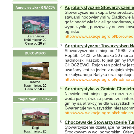
2.
Agroturystyczne Stowarzyszeni
Agroturystyka - GRACJA
Stowarzyszenie skupia kwaterodawc
stawami hodowlanymi w Śladkowie M
gościnność właścicieli gospodarstw,
wypoczynku, począwszy od wędkowan
ognisku.
http://www.wakacje.agro.pl/borowiec
Stara Słupia
Ilość miejsc:
20
Cena od
20 zł
3.
Agroturystyczne Towarzystwo N
Stowarzyszenie istnieje od 1998r. Z
BUKOWISKO
Rej. St.: 1422, w Gdańsku 30 marca
nadmorski Kaszub, to jest gmin
CHOCZEWO. Rejon ten położny jest 
uważany jest za jeden z najpiękniej
rozkołysanego Bałtyku oraz spokojnej
http://www.wakacje.agro.pl/nadmor
Kawno
Ilość miejsc:
20
4.
Agroturystyka w Gminie Chmiel
Cena od
50 zł
Niewiele jest miejsc, gdzie można zna
woda jezior, świeże powietrze i inter
"AgroRogi" Lubuskie
gminy są atrakcyjne dla wszystkich ro
Gwarantujemy wszystkim niezapomnia
http://www.wakacje.agro.pl/chmielno
5.
Choczewskie Stowarzyszenie Tu
Stowarzyszenie działające na tere
Rogi
Ilość miejsc:
20
Środkowym w woj.pomorskim. Ofert