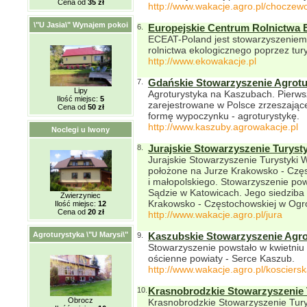
Cena od
35 zł
http://www.wakacje.agro.pl/choczew
\"U Jasia\" Wynajem pokoi
6.
Europejskie Centrum Rolnictwa E
ECEAT-Poland jest stowarzyszeniem,
rolnictwa ekologicznego poprzez tu
http://www.ekowakacje.pl
7.
Gdańskie Stowarzyszenie Agrot
Lipy
Agroturystyka na Kaszubach. Pierws
Ilość miejsc:
5
zarejestrowane w Polsce zrzeszając
Cena od
50 zł
formę wypoczynku - agroturystykę.
http://www.kaszuby.agrowakacje.pl
Noclegi u Iwony
8.
Jurajskie Stowarzyszenie Turysty
Jurajskie Stowarzyszenie Turystyki 
położone na Jurze Krakowsko - Częs
i małopolskiego. Stowarzyszenie pow
Sądzie w Katowicach. Jego siedziba
Zwierzyniec
Krakowsko - Częstochowskiej w Ogro
Ilość miejsc:
12
Cena od
20 zł
http://www.wakacje.agro.pl/jura
Agroturystyka \"U Marysi\"
9.
Kaszubskie Stowarzyszenie Agro
Stowarzyszenie powstało w kwietniu 
ościenne powiaty - Serce Kaszub.
http://www.wakacje.agro.pl/kosciers
10.
Krasnobrodzkie Stowarzyszenie 
Obrocz
Krasnobrodzkie Stowarzyszenie Tur