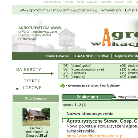
Agroturystyka - Noclegi - Pokoje - Kwatery - Kaszuby - Mazury - Góry - 
AGROTURYSTYKA WWW:
Forum agroturystyczne
Agro Katalog WWW
Rolnictwo
Strona Główna
BAZA NOCLEGOWA
Najnowsza ofe
(06) (dolnośląskie)
(06) (łódzk
(02) (kujawsko-pomorskie)
(13) (małop
(20) (lubelskie)
(15) (mazo
(18) (lubuskie)
(02) (opols
- gwarancja serwisu, tam byliśmy.
wszystkich 
Pod Jaworem
strona:
1
|
2
|
3
Nazwa stowarzyszenia
1.
Agroturystyczne Stowa. Gosp. G
Nowo powstałe stowarzyszeni agrotur
Lisowko
świętokrzyskiej.
Ilość miejsc:
13
http://www.cis.agrowakacje.pl
Cena od
25 zł