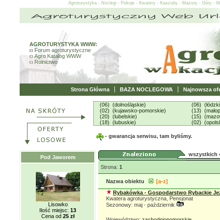
Agroturystyka - Noclegi - Pokoje - Kwatery - Kaszuby - Mazury - Góry - 
AGROTURYSTYKA WWW:
Forum agroturystyczne
Agro Katalog WWW
Rolnictwo
Strona Główna
BAZA NOCLEGOWA
Najnowsza ofe
(06) (dolnośląskie)
(06) (łódzk
(02) (kujawsko-pomorskie)
(13) (małop
(20) (lubelskie)
(15) (mazo
(18) (lubuskie)
(02) (opols
- gwarancja serwisu, tam byliśmy.
wszystkich 
Pod Jaworem
Strona:
1
Nazwa obiektu
[a-z]
Rybakówka - Gospodarstwo Rybackie Je
Kwatera agroturystyczna, Pensjonat
Lisowko
Sezonowy: maj - październik
Ilość miejsc:
13
Cena od
25 zł
Województwo:
zachodniopomorskie