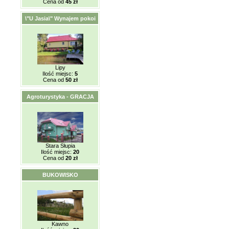
Cena od
45 zł
\"U Jasia\" Wynajem pokoi
Lipy
Ilość miejsc:
5
Cena od
50 zł
Agroturystyka - GRACJA
Stara Słupia
Ilość miejsc:
20
Cena od
20 zł
BUKOWISKO
Kawno