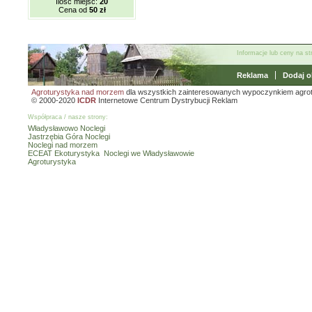
Ilość miejsc:
20
Cena od
50 zł
Informacje lub ceny na s
Reklama
Dodaj o
Agroturystyka nad morzem
dla wszystkich zainteresowanych wypoczynkiem agro
© 2000-2020
ICDR
Internetowe Centrum Dystrybucji Reklam
Współpraca / nasze strony:
Władysławowo Noclegi
Jastrzębia Góra Noclegi
Noclegi nad morzem
ECEAT Ekoturystyka
Noclegi we Władysławowie
Agroturystyka