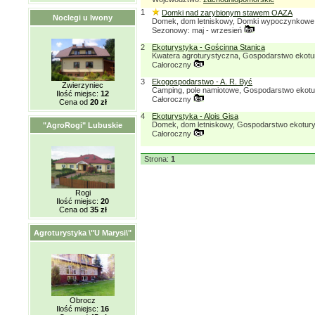
1
Domki nad zarybionym stawem OAZA
Noclegi u Iwony
Domek, dom letniskowy, Domki wypoczynkowe
Sezonowy: maj - wrzesień
2
Ekoturystyka - Gościnna Stanica
Kwatera agroturystyczna, Gospodarstwo ekotu
Całoroczny
3
Ekogospodarstwo - A. R. Być
Zwierzyniec
Camping, pole namiotowe, Gospodarstwo ekot
Ilość miejsc:
12
Całoroczny
Cena od
20 zł
4
Ekoturystyka - Alois Gisa
Domek, dom letniskowy, Gospodarstwo ekotur
"AgroRogi" Lubuskie
Całoroczny
Strona:
1
Rogi
Ilość miejsc:
20
Cena od
35 zł
Agroturystyka \"U Marysi\"
Obrocz
Ilość miejsc:
16