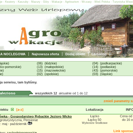
oje - Kwatery - Kaszuby - Mazury - Góry - Wakacje - Agritourism - Wczasy - Wieś Polska - Turystyka Wiej
ZA NOCLEGOWA
Najnowsza oferta
Dodaj obiekt
Chmielno
ląskie)
(06) (łódzkie)
(04) (podkarpackie)
sko-pomorskie)
(13) (małopolskie)
(14) (podlaskie)
ie)
(15) (mazowieckie)
(43) (pomorskie)
ie)
(02) (opolskie)
(03) (śląskie)
a serwisu, tam byliśmy.
wszystkich 12
aktualnie od 1 do 12
zmień parametry s
iektu
[a-z]
Lokalizacja
INF
Łącko
Cena od 
wka - Gospodarstwo Rybackie Jezioro Wicko
Łącko 50
do 16 
groturystyczna, Pensjonat
Wybrzeże Środkowe
 maj - październik
Link spons
two:
zachodniopomorskie