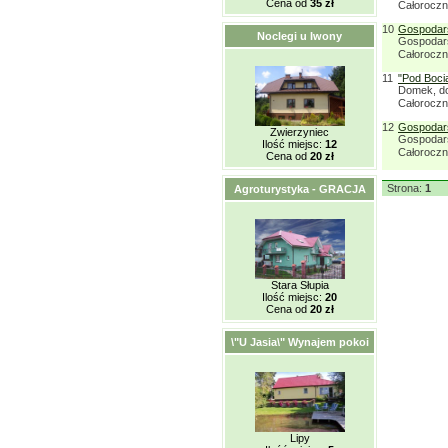
Cena od
35 zł
Całorocz
10
Gospodars
Noclegi u Iwony
Gospodars
Całorocz
11
"Pod Boci
Domek, do
Całorocz
12
Gospodars
Zwierzyniec
Gospodars
Ilość miejsc:
12
Całorocz
Cena od
20 zł
Strona:
1
Agroturystyka - GRACJA
Stara Słupia
Ilość miejsc:
20
Cena od
20 zł
\"U Jasia\" Wynajem pokoi
Lipy