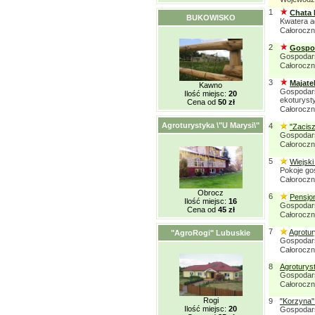
1
Chata 
BUKOWISKO
Kwatera a
Całorocz
2
Gospod
Gospodars
Całorocz
3
Majate
Kawno
Gospodars
Ilość miejsc:
20
ekoturyst
Cena od
50 zł
Całorocz
Agroturystyka \"U Marysi\"
4
"Zacis
Gospodars
Całorocz
5
Wiejsk
Pokoje go
Całorocz
Obrocz
6
Pensjon
Ilość miejsc:
16
Gospodars
Cena od
45 zł
Całorocz
7
Agrotur
"AgroRogi" Lubuskie
Gospodars
Całorocz
8
Agroturys
Gospodars
Całorocz
Rogi
9
"Korzyna" 
Ilość miejsc:
20
Gospodars