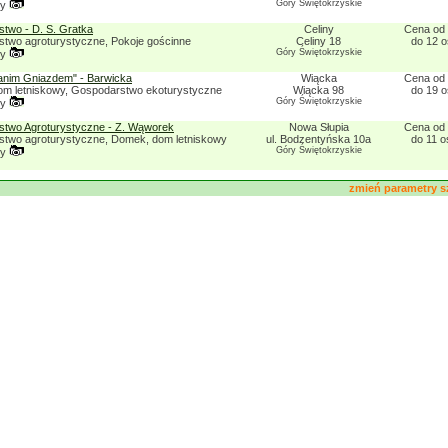
Góry Świętokrzyskie
ny
two - D. S. Gratka
Celiny
Cena od 
two agroturystyczne, Pokoje gościnne
Celiny 18
do 12 
Góry Świętokrzyskie
ny
anim Gniazdem" - Barwicka
Wiącka
Cena od 
m letniskowy, Gospodarstwo ekoturystyczne
Wiącka 98
do 19 
Góry Świętokrzyskie
ny
two Agroturystyczne - Z. Wąworek
Nowa Słupia
Cena od 
two agroturystyczne, Domek, dom letniskowy
ul. Bodzentyńska 10a
do 11 
Góry Świętokrzyskie
ny
zmień parametry s