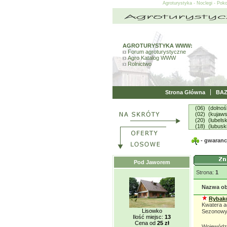
Agroturystyka - Noclegi - Pok
AGROTURYSTYKA WWW:
Forum agroturystyczne
Agro Katalog WWW
Rolnictwo
Strona Główna
BA
(06) (dolnoś
(02) (kujaw
(20) (lubelsk
(18) (lubusk
- gwarancj
Pod Jaworem
Strona:
1
Nazwa ob
Rybakó
Kwatera a
Lisowko
Sezonowy:
Ilość miejsc:
13
Cena od
25 zł
Wojewódz