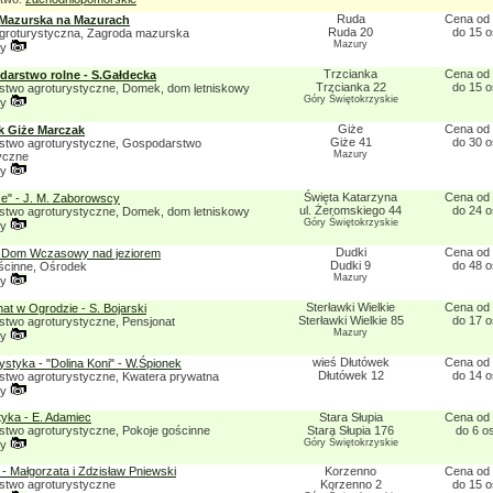
Ruda
Cena od 
Mazurska na Mazurach
Ruda 20
do 15 
groturystyczna, Zagroda mazurska
Mazury
ny
Trzcianka
Cena od 
arstwo rolne - S.Gałdecka
Trzcianka 22
do 15 
two agroturystyczne, Domek, dom letniskowy
Góry Świętokrzyskie
ny
Giże
Cena od 
k Giże Marczak
Giże 41
do 30 
two agroturystyczne, Gospodarstwo
Mazury
yczne
ny
Święta Katarzyna
Cena od 
ze" - J. M. Zaborowscy
ul. Żeromskiego 44
do 24 
two agroturystyczne, Domek, dom letniskowy
Góry Świętokrzyskie
ny
Dudki
Cena od 
i Dom Wczasowy nad jeziorem
Dudki 9
do 48 
ścinne, Ośrodek
Mazury
ny
Sterławki Wielkie
Cena od 
at w Ogrodzie - S. Bojarski
Sterławki Wielkie 85
do 17 
two agroturystyczne, Pensjonat
Mazury
ny
wieś Dłutówek
Cena od 
ystyka - "Dolina Koni" - W.Śpionek
Dłutówek 12
do 14 
two agroturystyczne, Kwatera prywatna
ny
tyka - E. Adamiec
Stara Słupia
Cena od 
two agroturystyczne, Pokoje gościnne
Stara Słupia 176
do 6 o
Góry Świętokrzyskie
ny
- Małgorzata i Zdzisław Pniewski
Korzenno
Cena od 
two agroturystyczne
Korzenno 2
do 15 