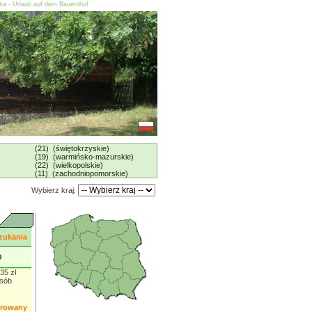
ska - Urlaub auf dem Bauernhof
(21) (świętokrzyskie)
(19) (warmińsko-mazurskie)
(22) (wielkopolskie)
(11) (zachodniopomorskie)
Wybierz kraj:
zukania
O
35 zł
osób
orowany