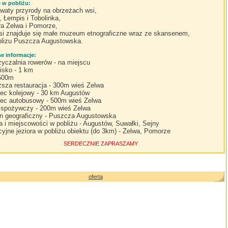
e w pobliżu:
waty przyrody na obrzeżach wsi,
, Łempis i Tobolinka,
ra Zelwa i Pomorze,
i znajduje się małe muzeum etnograficzne wraz ze skansenem,
lizu Puszcza Augustowska.
 informacje:
yczalnia rowerów - na miejscu
lisko - 1 km
 500m
iższa restauracja - 300m wieś Zelwa
ec kolejowy - 30 km Augustów
ec autobusowy - 500m wieś Zelwa
 spożywczy - 200m wieś Zelwa
n geograficzny - Puszcza Augustowska
a i miejscowości w pobliżu - Augustów, Suwałki, Sejny
cyjne jeziora w pobliżu obiektu (do 3km) - Zelwa, Pomorze
SERDECZNIE ZAPRASZAMY
oferta