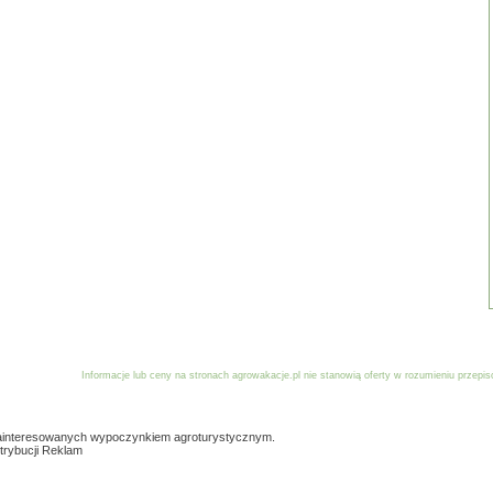
Informacje lub ceny na stronach agrowakacje.pl nie stanowią oferty w rozumieniu przep
Reklama
Dodaj obiekt
Stowarzyszenia współpraca
Logowan
ainteresowanych wypoczynkiem agroturystycznym.
trybucji Reklam