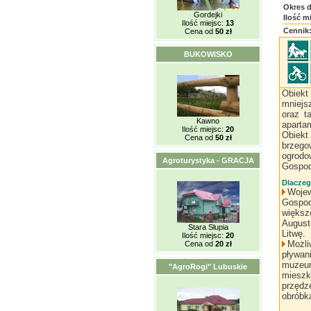
Okres 
Gordejki
Ilość m
Ilość miejsc:
13
Cennik
Cena od
50 zł
BUKOWISKO
Obiekt
mniejs
oraz t
Kawno
aparta
Ilość miejsc:
20
Obiekt
Cena od
50 zł
brzego
ogrodo
Agroturystyka - GRACJA
Gospod
Dlaczeg
Wojew
Gospod
większ
Augusto
Stara Słupia
Litwę.
Ilość miejsc:
20
Możli
Cena od
20 zł
pływan
muzeum
"AgroRogi" Lubuskie
mieszk
przędze
obróbka