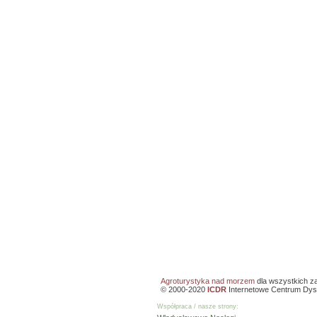
Agroturystyka nad morzem
dla wszystkich z
© 2000-2020
ICDR
Internetowe Centrum Dys
Współpraca / nasze strony: