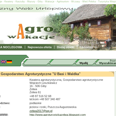
oje - Kwatery - Kaszuby - Mazury - Góry - Wakacje - Agritourism - Wczasy - Wieś Polska - Turystyka Wiej
ZA NOCLEGOWA
Najnowsza oferta
Dodaj obiekt
Chmielno
Gospodarstwo Agroturystyczne "U Basi i Waldka"
Kwatera agroturystyczna, Gospodarstwo agroturystyczne
Wojciech Leszkiewicz
16 - 506 Giby
Zelwa
Zelwa 61
:
+48 87 516 52 68
tel.kom +48 507 340 487
dztwo:
podlaskie
:
jeziora i rzeki, Puszcza Augustowska
zelwa2017@wp.pl
 WWW:
http://www.agroturystykazelwa.blogspot.com