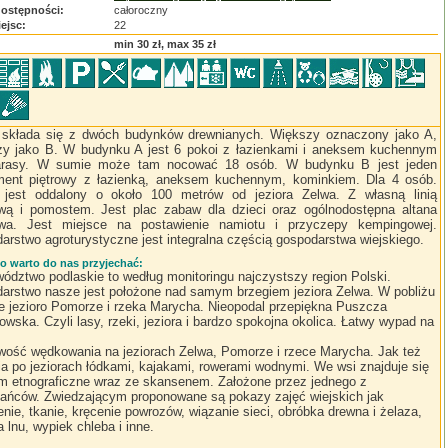
dostępności:
całoroczny
iejsc:
22
:
min 30 zł, max 35 zł
 składa się z dwóch budynków drewnianych. Większy oznaczony jako A,
zy jako B. W budynku A jest 6 pokoi z łazienkami i aneksem kuchennym
arasy. W sumie może tam nocować 18 osób. W budynku B jest jeden
ment piętrowy z łazienką, aneksem kuchennym, kominkiem. Dla 4 osób.
 jest oddalony o około 100 metrów od jeziora Zelwa. Z własną linią
wą i pomostem. Jest plac zabaw dla dzieci oraz ogólnodostępna altana
wa. Jest miejsce na postawienie namiotu i przyczepy kempingowej.
arstwo agroturystyczne jest integralna częścią gospodarstwa wiejskiego.
o warto do nas przyjechać:
ództwo podlaskie to według monitoringu najczystszy region Polski.
arstwo nasze jest położone nad samym brzegiem jeziora Zelwa. W pobliżu
e jezioro Pomorze i rzeka Marycha. Nieopodal przepiękna Puszcza
wska. Czyli lasy, rzeki, jeziora i bardzo spokojna okolica. Łatwy wypad na
wość wędkowania na jeziorach Zelwa, Pomorze i rzece Marycha. Jak też
ia po jeziorach łódkami, kajakami, rowerami wodnymi. We wsi znajduje się
 etnograficzne wraz ze skansenem. Założone przez jednego z
ańców. Zwiedzającym proponowane są pokazy zajęć wiejskich jak
nie, tkanie, kręcenie powrozów, wiązanie sieci, obróbka drewna i żelaza,
 lnu, wypiek chleba i inne.