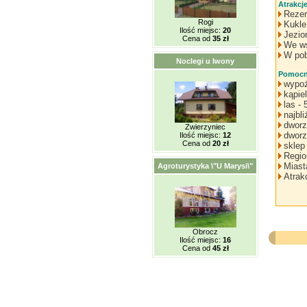
Atrakcj
Rezer
Rogi
Kukle
Ilość miejsc:
20
Jezio
Cena od
35 zł
We ws
W pob
Noclegi u Iwony
Pomocne
wypoż
kąpie
las -
najbl
dworz
Zwierzyniec
dworz
Ilość miejsc:
12
Cena od
20 zł
sklep
Regio
Miast
Agroturystyka \"U Marysi\"
Atrak
Obrocz
Ilość miejsc:
16
Cena od
45 zł