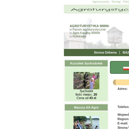
Agroturystyka - Noclegi - Pok
AGROTURYSTYKA WWW:
Forum agroturystyczne
Agro Katalog WWW
Rolnictwo
Strona Główna
BA
Koziołek Suchodołek
Adres:
Suchodół
Ilość miejsc:
20
Cena od
43 zł
Telefon
Mazury AX-Agro
Wojewó
Region
E-mail:
Strona