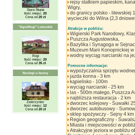
rejsy statkiem papieskim, kan
Wigry,
Stara Słupia
do granicy polsko - litewskiej
Ilość miejsc:
20
Cena od
20 zł
wycieczki do Wilna (2,3 dniowe
"AgroRogi" Lubuskie
Atrakcje w pobliżu:
Wigierski Park Narodowy, Kl
Puszcza Augustowska,
Bazylika i Synagoga w Sejnach
Muzeum Marii Konopnickiej w
wodny wyciąg narciarski na j
Rogi
Ilość miejsc:
20
Cena od
35 zł
Pomocne informacje:
wypożyczalnia sprzętu wodneg
Noclegi u Iwony
jazda konna - 3 km
kąpielisko - 100m
wyciąg narciarski - 25 km
las - 500m małego, Puszcza 
najbliższa restauracja - 2 km
Zwierzyniec
dworzec kolejowy - Suwałki 2
Ilość miejsc:
12
dworzec autobusowy - Sumo
Cena od
20 zł
sklep spożywczy - Sejny 4 km
Region geograficzny - Suwal
Miasta i miejscowości w pobli
Atrakcyjne jeziora w pobliżu 