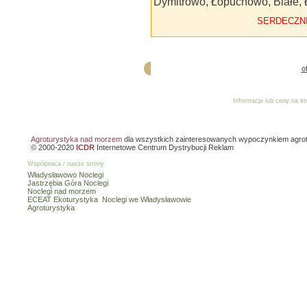
Dymitrowo, Łopuchowo, Białe,
SERDECZN
o
Informacje lub ceny na s
Reklama
Dodaj o
Agroturystyka nad morzem
dla wszystkich zainteresowanych wypoczynkiem agro
© 2000-2020
ICDR
Internetowe Centrum Dystrybucji Reklam
Współpraca / nasze strony:
Władysławowo Noclegi
Jastrzębia Góra Noclegi
Noclegi nad morzem
ECEAT Ekoturystyka
Noclegi we Władysławowie
Agroturystyka