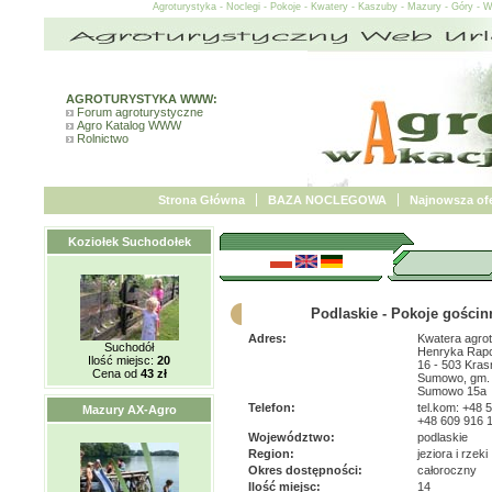
Agroturystyka - Noclegi - Pokoje - Kwatery - Kaszuby - Mazury - Góry - 
AGROTURYSTYKA WWW:
Forum agroturystyczne
Agro Katalog WWW
Rolnictwo
Strona Główna
BAZA NOCLEGOWA
Najnowsza ofe
Koziołek Suchodołek
Podlaskie - Pokoje gościn
Adres:
Kwatera agrot
Suchodół
Henryka Rap
Ilość miejsc:
20
16 - 503 Kras
Cena od
43 zł
Sumowo, gm. 
Sumowo 15a
Telefon:
tel.kom: +48 
Mazury AX-Agro
+48 609 916 
Województwo:
podlaskie
Region:
jeziora i rzeki
Okres dostępności:
całoroczny
Ilość miejsc:
14