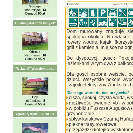
Cennik:
min 35 zł, ma
Gordejki
Ilość miejsc:
13
Cena od
50 zł
Agroturystyka \"U Marysi\"
Dom murowany znajduje się
spokojna okolica. Na własnej 
rowery wodne, kajak, (korzysta
grill z kamienia, miejsce na ogn
Obrocz
Ilość miejsc:
16
Do dyspozycji gości: Pokoj
Cena od
45 zł
łazienkami w tym dwa z balkon
\"U Jasia\" Wynajem pokoi
Dla gości osobne wejście, p
dzieci. Wszystkie pokoje wyp
czajnik elektryczny. Aneks kuc
Dlaczego warto do nas przyjechać:
cisza, spokój, czysta woda, w
Lipy
Ilość miejsc:
5
możliwość łowienie ryb - w pob
Cena od
50 zł
w pobliżu Puszcza Augustowsk
grzybobranie,
Agroturystyka - GRACJA
spływ kajakowy Czarną Hańcz
piękne trasy rowerowe,
przejażdżki kolejka wąskotoro