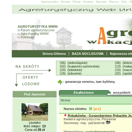
Agroturystyka - Noclegi - Pokoje - Kwatery - Kaszuby - Mazury - Góry - 
AGROTURYSTYKA WWW:
Forum agroturystyczne
Agro Katalog WWW
Rolnictwo
Strona Główna
BAZA NOCLEGOWA
Najnowsza ofe
(06) (dolnośląskie)
(06) (łódzk
(02) (kujawsko-pomorskie)
(13) (małop
(20) (lubelskie)
(15) (mazo
(18) (lubuskie)
(02) (opols
- gwarancja serwisu, tam byliśmy.
wszystkich
Pod Jaworem
Strona:
Nazwa obiektu
[a-z]
Rybakówka - Gospodarstwo Rybackie Je
Kwatera agroturystyczna, Pensjonat
Lisowko
Sezonowy: maj - październik
Ilość miejsc:
13
Cena od
25 zł
Województwo:
zachodniopomorskie