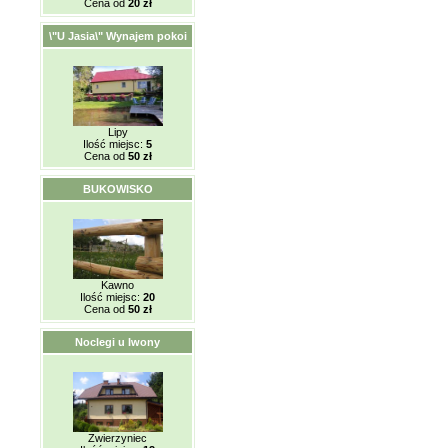
Cena od
20 zł
\"U Jasia\" Wynajem pokoi
Lipy
Ilość miejsc:
5
Cena od
50 zł
BUKOWISKO
Kawno
Ilość miejsc:
20
Cena od
50 zł
Noclegi u Iwony
Zwierzyniec