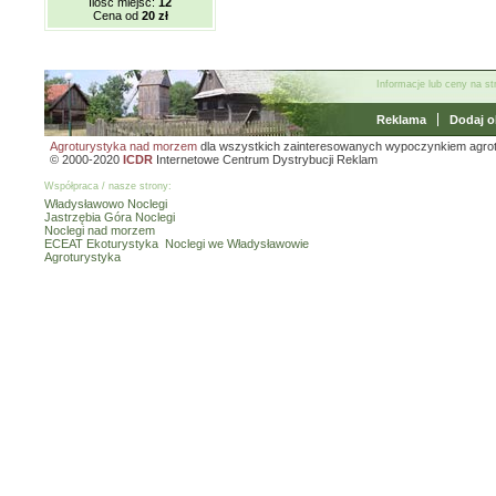
Ilość miejsc:
12
Cena od
20 zł
Informacje lub ceny na s
Reklama
Dodaj o
Agroturystyka nad morzem
dla wszystkich zainteresowanych wypoczynkiem agro
© 2000-2020
ICDR
Internetowe Centrum Dystrybucji Reklam
Współpraca / nasze strony:
Władysławowo Noclegi
Jastrzębia Góra Noclegi
Noclegi nad morzem
ECEAT Ekoturystyka
Noclegi we Władysławowie
Agroturystyka