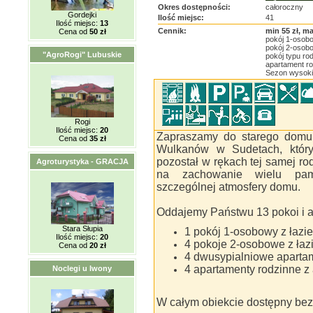
Okres dostępności:
całoroczny
Gordejki
Ilość miejsc:
41
Ilość miejsc:
13
Cennik:
min 55 zł, ma
Cena od
50 zł
pokój 1-osobo
pokój 2-osobo
"AgroRogi" Lubuskie
pokój typu ro
apartament r
Sezon wysoki:
Rogi
Ilość miejsc:
20
Zapraszamy do starego domu
Cena od
35 zł
Wulkanów w Sudetach, który 
pozostał w rękach tej samej ro
Agroturystyka - GRACJA
na zachowanie wielu pami
szczególnej atmosfery domu.
Oddajemy Państwu 13 pokoi i 
Stara Słupia
1 pokój 1-osobowy z łazi
Ilość miejsc:
20
4 pokoje 2-osobowe z łaz
Cena od
20 zł
4 dwusypialniowe apartam
4 apartamenty rodzinne 
Noclegi u Iwony
W całym obiekcie dostępny bezp