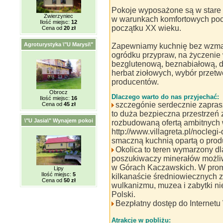
Pokoje wyposażone są w stare 
Zwierzyniec
w warunkach komfortowych pocz
Ilość miejsc:
12
początku XX wieku.
Cena od
20 zł
Agroturystyka \"U Marysi\"
Zapewniamy kuchnię bez wzmac
ogródku przypraw, na życzenie
bezglutenową, beznabiałową, 
herbat ziołowych, wybór przetw
producentów.
Obrocz
Dlaczego warto do nas przyjechać:
Ilość miejsc:
16
szczegónie serdecznie zaprasz
Cena od
45 zł
to duża bezpieczna przestrzeń
\"U Jasia\" Wynajem pokoi
rozbudowaną ofertą ambitnych 
http://www.villagreta.pl/noclegi
smaczną kuchnią opartą o prod
Okolica to teren wymarzony dla
poszukiwaczy minerałów możliw
w Górach Kaczawskich. W prom
Lipy
Ilość miejsc:
5
kilkanaście średniowiecznych z
Cena od
50 zł
wulkanizmu, muzea i zabytki n
Polski.
Bezpłatny dostęp do Internetu 
Atrakcje w pobliżu: