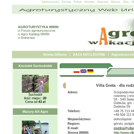
Agroturystyka - Noclegi - Pokoje - Kwatery - Kaszuby - Mazury - Góry - 
AGROTURYSTYKA WWW:
Forum agroturystyczne
Agro Katalog WWW
Rolnictwo
Strona Główna
BAZA NOCLEGOWA
Najnowsza ofe
Koziołek Suchodołek
Villa Greta - dla rod
Adres:
Gospodarstwo
Suchodół
rodzinny i res
Ilość miejsc:
20
59 - 540 Świ
Cena od
43 zł
Dobków, gm. 
Dobków 59
Telefon:
+48 75 713 4
Mazury AX-Agro
+48 506 112 
Województwo:
dolnośląskie
Region:
górski, podgó
E-mail:
ewelina@villag
Strona WWW:
http://www.vill