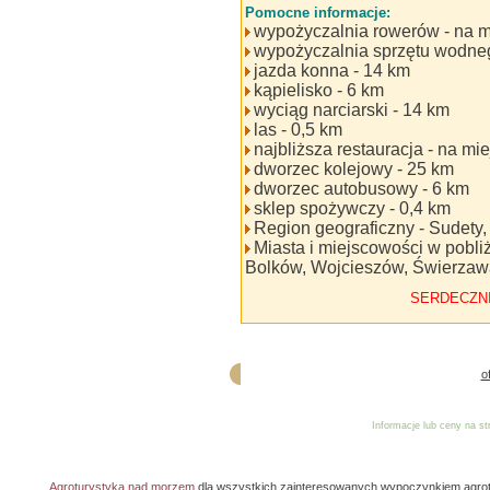
Pomocne informacje:
wypożyczalnia rowerów - na m
wypożyczalnia sprzętu wodne
jazda konna - 14 km
kąpielisko - 6 km
wyciąg narciarski - 14 km
las - 0,5 km
najbliższa restauracja - na mi
dworzec kolejowy - 25 km
dworzec autobusowy - 6 km
sklep spożywczy - 0,4 km
Region geograficzny - Sudety
Miasta i miejscowości w pobliż
Bolków, Wojcieszów, Świerzaw
SERDECZN
o
Informacje lub ceny na s
Reklama
Dodaj o
Agroturystyka nad morzem
dla wszystkich zainteresowanych wypoczynkiem agro