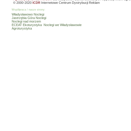
© 2000-2020
ICDR
Internetowe Centrum Dystrybucji Reklam
Współpraca / nasze strony:
Władysławowo Noclegi
Jastrzębia Góra Noclegi
Noclegi nad morzem
ECEAT Ekoturystyka
Noclegi we Władysławowie
Agroturystyka