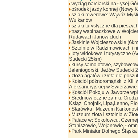
wyciąg narciarski na Łysej Gó
ośrodek jazdy konnej (Nowy K
szlaki rowerowe: Wąwóz Myśli
Wulkanów
szlaki turystyczne dla pieszyc
trasy wspinaczkowe w Wojcies
Rudawach Janowickich
Jaskinie Wojcieszowskie (6km
Sztolnie w Radzimowicach i nie
loty widokowe i turystyczne (
Sudecki 25km)
kursy samolotowe, szybowcow
Jeleniogórski, Jeżów Sudecki 
złoża agatów i złota dla posz
Kościół późnoromański z XIII w
Aleksandryjskiej w Świerzawie
Kościół Pokoju w Jaworze wp
Średniowieczne zamki: Grodzi
Książ, Chojnik, Lipa,Lenno, Pł
Starówka i Muzeum Karkonosk
Muzeum złota i sztolnia w Złoto
Pałace w: Sokołowcu, Czernej
Staniszowie, Wojanowie, Łomn
Park Miniatur Dolnego Śląska