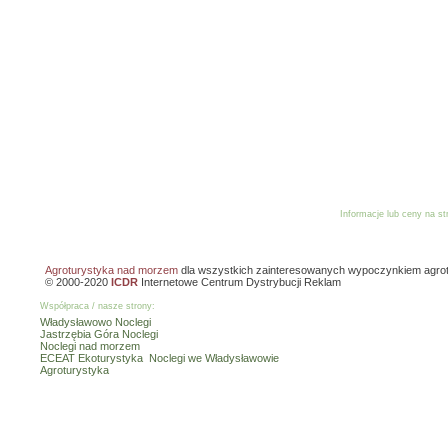
Informacje lub ceny na s
Reklama
Dodaj o
Agroturystyka nad morzem
dla wszystkich zainteresowanych wypoczynkiem agro
© 2000-2020
ICDR
Internetowe Centrum Dystrybucji Reklam
Współpraca / nasze strony:
Władysławowo Noclegi
Jastrzębia Góra Noclegi
Noclegi nad morzem
ECEAT Ekoturystyka
Noclegi we Władysławowie
Agroturystyka