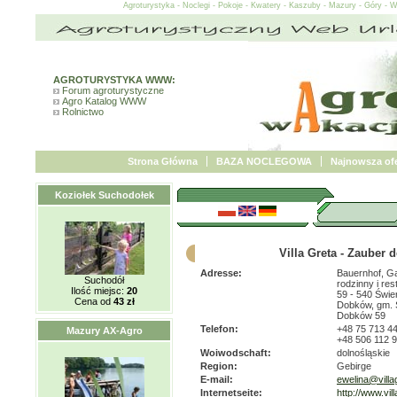
Agroturystyka - Noclegi - Pokoje - Kwatery - Kaszuby - Mazury - Góry - 
AGROTURYSTYKA WWW:
Forum agroturystyczne
Agro Katalog WWW
Rolnictwo
Strona Główna
BAZA NOCLEGOWA
Najnowsza ofe
Koziołek Suchodołek
Villa Greta - Zauber d
Adresse:
Bauernhof, G
Suchodół
rodzinny i res
Ilość miejsc:
20
59 - 540 Świ
Cena od
43 zł
Dobków, gm. 
Dobków 59
Telefon:
+48 75 713 4
Mazury AX-Agro
+48 506 112 
Woiwodschaft:
dolnośląskie
Region:
Gebirge
E-mail:
ewelina@villag
Internetseite:
http://www.vill