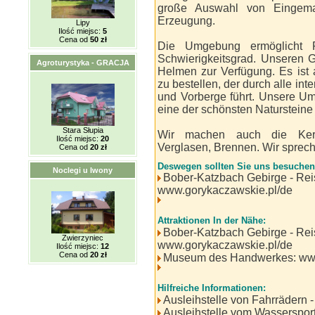
große Auswahl von Eingema
Erzeugung.
Lipy
Ilość miejsc:
5
Cena od
50 zł
Die Umgebung ermöglicht R
Schwierigkeitsgrad. Unseren G
Agroturystyka - GRACJA
Helmen zur Verfügung. Es ist
zu bestellen, der durch alle in
und Vorberge führt. Unsere Um
eine der schönsten Natursteine 
Stara Słupia
Wir machen auch die Keram
Ilość miejsc:
20
Verglasen, Brennen. Wir sprec
Cena od
20 zł
Deswegen sollten Sie uns besuchen
Noclegi u Iwony
Bober-Katzbach Gebirge - Rei
www.gorykaczawskie.pl/de
Attraktionen In der Nähe:
Bober-Katzbach Gebirge - Rei
Zwierzyniec
www.gorykaczawskie.pl/de
Ilość miejsc:
12
Cena od
20 zł
Museum des Handwerkes: ww
Hilfreiche Informationen:
Ausleihstelle von Fahrrädern - 
Ausleihstelle vom Wasserspor