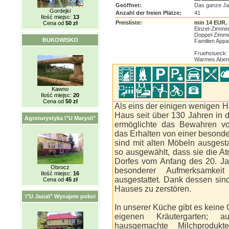
Geöffnet:
Das ganze Ja
Gordejki
Anzahl der freien Plätze:
41
Ilość miejsc:
13
Preisliste:
min 14 EUR,
Cena od
50 zł
Einzel-Zimme
Doppel-Zimme
BUKOWISKO
Familien Appa
Fruehstueck:
Warmes Abend
Kawno
Ilość miejsc:
20
Cena od
50 zł
Als eins der einigen wenigen H
Haus seit über 130 Jahren in
Agroturystyka \"U Marysi\"
ermöglichte das Bewahren vo
das Erhalten von einer beson
sind mit alten Möbeln ausges
so ausgewählt, dass sie die A
Dorfes vom Anfang des 20. Ja
Obrocz
besonderer Aufmerksamke
Ilość miejsc:
16
ausgestattet. Dank dessen si
Cena od
45 zł
Hauses zu zerstören.
\"U Jasia\" Wynajem pokoi
In unserer Küche gibt es keine 
eigenen Kräutergarten; 
hausgemachte Milchprodukte