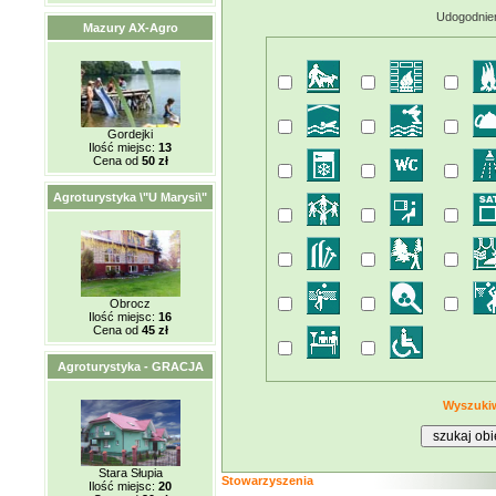
Udogodnien
Mazury AX-Agro
Gordejki
Ilość miejsc:
13
Cena od
50 zł
Agroturystyka \"U Marysi\"
Obrocz
Ilość miejsc:
16
Cena od
45 zł
Agroturystyka - GRACJA
Wyszuki
Stara Słupia
Stowarzyszenia
Ilość miejsc:
20