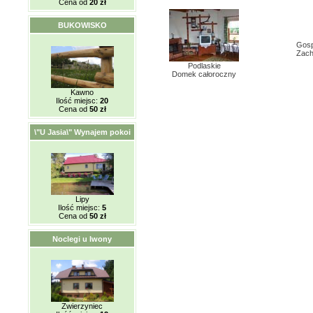
Cena od
20 zł
BUKOWISKO
Gosp
Zach
Podlaskie
Domek całoroczny
Kawno
Ilość miejsc:
20
Cena od
50 zł
\"U Jasia\" Wynajem pokoi
Lipy
Ilość miejsc:
5
Cena od
50 zł
Noclegi u Iwony
Zwierzyniec