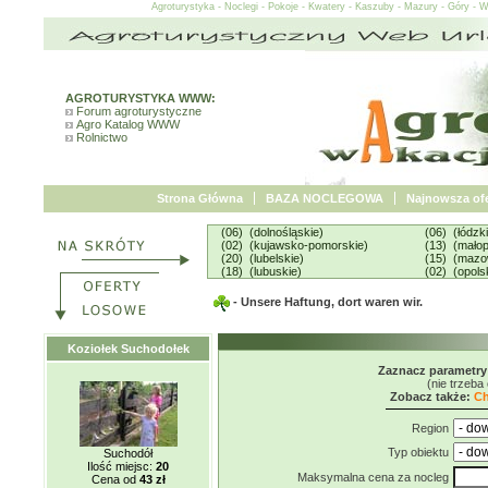
Agroturystyka - Noclegi - Pokoje - Kwatery - Kaszuby - Mazury - Góry - 
AGROTURYSTYKA WWW:
Forum agroturystyczne
Agro Katalog WWW
Rolnictwo
Strona Główna
BAZA NOCLEGOWA
Najnowsza ofe
(06) (dolnośląskie)
(06) (łódzk
(02) (kujawsko-pomorskie)
(13) (małop
(20) (lubelskie)
(15) (mazo
(18) (lubuskie)
(02) (opols
- Unsere Haftung, dort waren wir.
Koziołek Suchodołek
Zaznacz parametry
(nie trzeba
Zobacz także:
Ch
Region
Typ obiektu
Suchodół
Ilość miejsc:
20
Maksymalna cena za nocleg
Cena od
43 zł