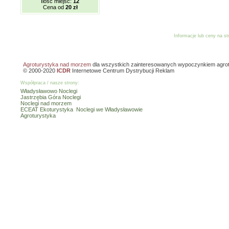
Ilość miejsc:
12
Cena od
20 zł
Informacje lub ceny na s
Reklama
Dodaj o
Agroturystyka nad morzem
dla wszystkich zainteresowanych wypoczynkiem agro
© 2000-2020
ICDR
Internetowe Centrum Dystrybucji Reklam
Współpraca / nasze strony:
Władysławowo Noclegi
Jastrzębia Góra Noclegi
Noclegi nad morzem
ECEAT Ekoturystyka
Noclegi we Władysławowie
Agroturystyka