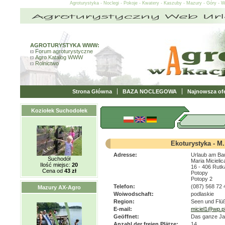
Agroturystyka - Noclegi - Pokoje - Kwatery - Kaszuby - Mazury - Góry - 
AGROTURYSTYKA WWW:
Forum agroturystyczne
Agro Katalog WWW
Rolnictwo
Strona Główna
BAZA NOCLEGOWA
Najnowsza ofe
Koziołek Suchodołek
Ekoturystyka - M.
Adresse:
Urlaub am Ba
Suchodół
Maria Micielic
Ilość miejsc:
20
16 - 406 Rutk
Cena od
43 zł
Potopy
Potopy 2
Telefon:
(087) 568 72 
Mazury AX-Agro
Woiwodschaft:
podlaskie
Region:
Seen und Flü
E-mail:
miciel1@wp.p
Geöffnet:
Das ganze Ja
Anzahl der freien Plätze:
14