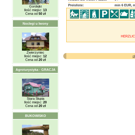
Preisliste:
min 6 EUR, 
Gordejki
Ilość miejsc:
13
Cena od
50 zł
Noclegi u Iwony
HERZLI
Zwierzyniec
Ilość miejsc:
12
o
Cena od
20 zł
Agroturystyka - GRACJA
Stara Słupia
Ilość miejsc:
20
Cena od
20 zł
BUKOWISKO