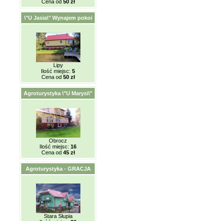
Cena od
50 zł
\"U Jasia\" Wynajem pokoi
Lipy
Ilość miejsc:
5
Cena od
50 zł
Agroturystyka \"U Marysi\"
Obrocz
Ilość miejsc:
16
Cena od
45 zł
Agroturystyka - GRACJA
Stara Słupia