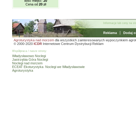
Ilość miejsc:
20
Cena od
20 zł
Informacje lub ceny na s
Reklama
Dodaj o
Agroturystyka nad morzem
dla wszystkich zainteresowanych wypoczynkiem agro
© 2000-2020
ICDR
Internetowe Centrum Dystrybucji Reklam
Współpraca / nasze strony:
Władysławowo Noclegi
Jastrzębia Góra Noclegi
Noclegi nad morzem
ECEAT Ekoturystyka
Noclegi we Władysławowie
Agroturystyka