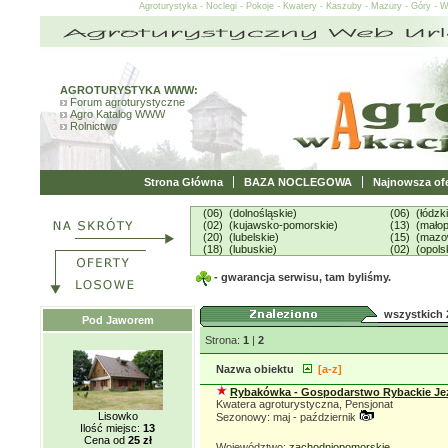
Agroturystyka - Noclegi - Pokoje - Kwatery - Kaszuby - Mazury - Góry - 
AGROTURYSTYKA WWW:
Forum agroturystyczne
Agro Katalog WWW
Rolnictwo
Strona Główna
BAZA NOCLEGOWA
Najnowsza ofe
(06) (dolnośląskie)
(06) (łódzk
(02) (kujawsko-pomorskie)
(13) (małop
(20) (lubelskie)
(15) (mazo
(18) (lubuskie)
(02) (opols
- gwarancja serwisu, tam byliśmy.
wszystkich 
Pod Jaworem
Strona:
1
|
2
Nazwa obiektu
[a-z]
Rybakówka - Gospodarstwo Rybackie Je
Kwatera agroturystyczna, Pensjonat
Lisowko
Sezonowy: maj - październik
Ilość miejsc:
13
Cena od
25 zł
Województwo:
zachodniopomorskie