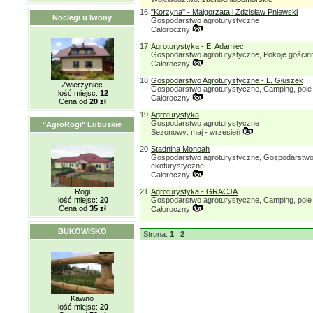
16
"Korzyna" - Małgorzata i Zdzisław Pniewski
Noclegi u Iwony
Gospodarstwo agroturystyczne
Całoroczny
17
Agroturystyka - E. Adamiec
Gospodarstwo agroturystyczne, Pokoje gościn
Całoroczny
18
Gospodarstwo Agroturystyczne - L. Głuszek
Zwierzyniec
Gospodarstwo agroturystyczne, Camping, pole
Ilość miejsc:
12
Całoroczny
Cena od
20 zł
19
Agroturystyka
Gospodarstwo agroturystyczne
"AgroRogi" Lubuskie
Sezonowy: maj - wrzesień
20
Stadnina Monoah
Gospodarstwo agroturystyczne, Gospodarstw
ekoturystyczne
Całoroczny
Rogi
21
Agroturystyka - GRACJA
Ilość miejsc:
20
Gospodarstwo agroturystyczne, Camping, pole
Cena od
35 zł
Całoroczny
BUKOWISKO
Strona:
1
|
2
Kawno
Ilość miejsc:
20