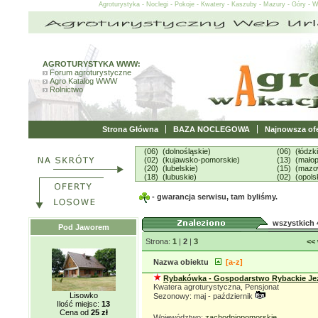
Agroturystyka - Noclegi - Pokoje - Kwatery - Kaszuby - Mazury - Góry - 
AGROTURYSTYKA WWW:
Forum agroturystyczne
Agro Katalog WWW
Rolnictwo
Strona Główna
BAZA NOCLEGOWA
Najnowsza ofe
(06) (dolnośląskie)
(06) (łódzk
(02) (kujawsko-pomorskie)
(13) (małop
(20) (lubelskie)
(15) (mazo
(18) (lubuskie)
(02) (opols
- gwarancja serwisu, tam byliśmy.
wszystkich 
Pod Jaworem
Strona:
1
|
2
|
3
<<
Nazwa obiektu
[a-z]
Rybakówka - Gospodarstwo Rybackie Je
Kwatera agroturystyczna, Pensjonat
Lisowko
Sezonowy: maj - październik
Ilość miejsc:
13
Cena od
25 zł
Województwo:
zachodniopomorskie