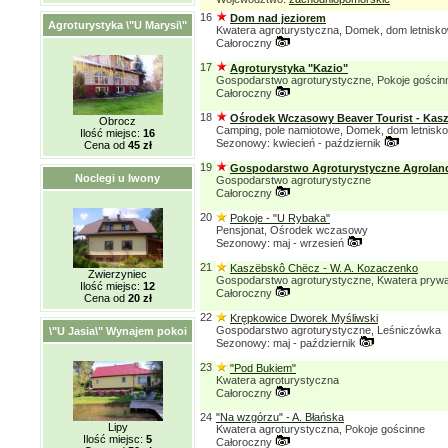
16
Dom nad jeziorem
Agroturystyka \"U Marysi\"
Kwatera agroturystyczna, Domek, dom letnisk
Całoroczny
17
Agroturystyka "Kazio"
Gospodarstwo agroturystyczne, Pokoje gościn
Całoroczny
18
Ośrodek Wczasowy Beaver Tourist - Kas
Obrocz
Camping, pole namiotowe, Domek, dom letnisk
Ilość miejsc:
16
Sezonowy: kwiecień - październik
Cena od
45 zł
19
Gospodarstwo Agroturystyczne Agrolan
Noclegi u Iwony
Gospodarstwo agroturystyczne
Całoroczny
20
Pokoje - "U Rybaka"
Pensjonat, Ośrodek wczasowy
Sezonowy: maj - wrzesień
21
Kaszëbskô Chëcz - W. A. Kozaczenko
Zwierzyniec
Gospodarstwo agroturystyczne, Kwatera pryw
Ilość miejsc:
12
Całoroczny
Cena od
20 zł
22
Krępkowice Dworek Myśliwski
Gospodarstwo agroturystyczne, Leśniczówka
\"U Jasia\" Wynajem pokoi
Sezonowy: maj - październik
23
"Pod Bukiem"
Kwatera agroturystyczna
Całoroczny
24
"Na wzgórzu" - A. Błańska
Lipy
Kwatera agroturystyczna, Pokoje gościnne
Ilość miejsc:
5
Całoroczny