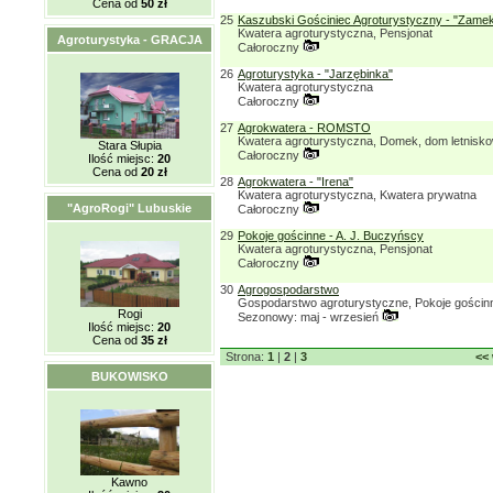
Cena od
50 zł
25
Kaszubski Gościniec Agroturystyczny - "Zamek
Kwatera agroturystyczna, Pensjonat
Agroturystyka - GRACJA
Całoroczny
26
Agroturystyka - "Jarzębinka"
Kwatera agroturystyczna
Całoroczny
27
Agrokwatera - ROMSTO
Kwatera agroturystyczna, Domek, dom letnisk
Stara Słupia
Całoroczny
Ilość miejsc:
20
Cena od
20 zł
28
Agrokwatera - "Irena"
Kwatera agroturystyczna, Kwatera prywatna
"AgroRogi" Lubuskie
Całoroczny
29
Pokoje gościnne - A. J. Buczyńscy
Kwatera agroturystyczna, Pensjonat
Całoroczny
30
Agrogospodarstwo
Gospodarstwo agroturystyczne, Pokoje gościn
Rogi
Sezonowy: maj - wrzesień
Ilość miejsc:
20
Cena od
35 zł
Strona:
1
|
2
|
3
<<
BUKOWISKO
Kawno