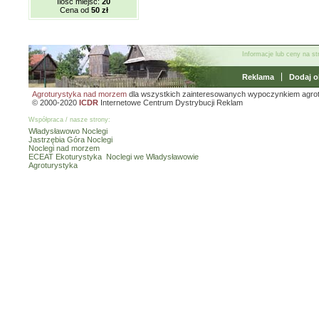
Ilość miejsc:
20
Cena od
50 zł
Informacje lub ceny na s
Reklama
Dodaj o
Agroturystyka nad morzem
dla wszystkich zainteresowanych wypoczynkiem agro
© 2000-2020
ICDR
Internetowe Centrum Dystrybucji Reklam
Współpraca / nasze strony:
Władysławowo Noclegi
Jastrzębia Góra Noclegi
Noclegi nad morzem
ECEAT Ekoturystyka
Noclegi we Władysławowie
Agroturystyka