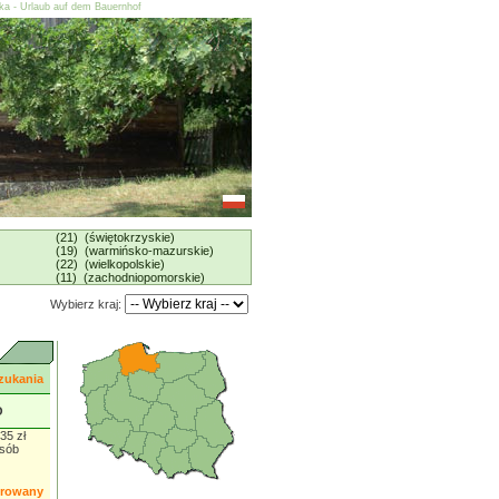
ska - Urlaub auf dem Bauernhof
(21) (świętokrzyskie)
(19) (warmińsko-mazurskie)
(22) (wielkopolskie)
(11) (zachodniopomorskie)
Wybierz kraj:
zukania
O
35 zł
osób
orowany