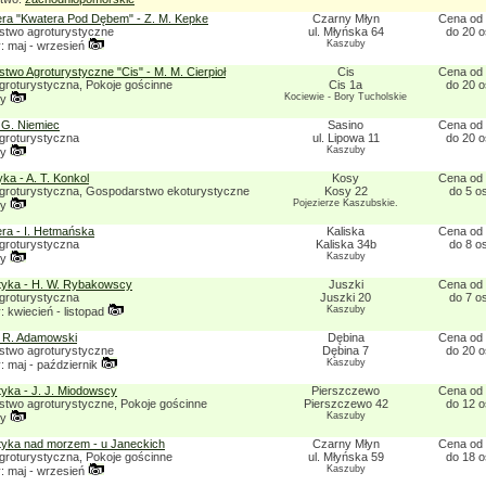
ra "Kwatera Pod Dębem" - Z. M. Kepke
Czarny Młyn
Cena od 
two agroturystyczne
ul. Młyńska 64
do 20 
Kaszuby
 maj - wrzesień
two Agroturystyczne "Cis" - M. M. Cierpioł
Cis
Cena od 
groturystyczna, Pokoje gościnne
Cis 1a
do 20 
Kociewie - Bory Tucholskie
ny
 G. Niemiec
Sasino
Cena od 
groturystyczna
ul. Lipowa 11
do 20 
Kaszuby
ny
ka - A. T. Konkol
Kosy
Cena od 
groturystyczna, Gospodarstwo ekoturystyczne
Kosy 22
do 5 o
Pojezierze Kaszubskie.
ny
ra - I. Hetmańska
Kaliska
Cena od 
groturystyczna
Kaliska 34b
do 8 o
Kaszuby
ny
tyka - H. W. Rybakowscy
Juszki
Cena od 
groturystyczna
Juszki 20
do 7 o
Kaszuby
 kwiecień - listopad
- R. Adamowski
Dębina
Cena od 
two agroturystyczne
Dębina 7
do 20 
Kaszuby
 maj - październik
tyka - J. J. Miodowscy
Pierszczewo
Cena od 
two agroturystyczne, Pokoje gościnne
Pierszczewo 42
do 12 
Kaszuby
ny
tyka nad morzem - u Janeckich
Czarny Młyn
Cena od 
groturystyczna, Pokoje gościnne
ul. Młyńska 59
do 18 
Kaszuby
 maj - wrzesień