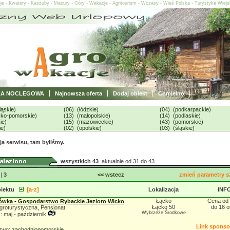
oje - Kwatery - Kaszuby - Mazury - Góry - Wakacje - Agritourism - Wczasy - Wieś Polska - Turystyka Wiej
ZA NOCLEGOWA
Najnowsza oferta
Dodaj obiekt
Chmielno
ląskie)
(06) (łódzkie)
(04) (podkarpackie)
sko-pomorskie)
(13) (małopolskie)
(14) (podlaskie)
ie)
(15) (mazowieckie)
(43) (pomorskie)
ie)
(02) (opolskie)
(03) (śląskie)
a serwisu, tam byliśmy.
wszystkich 43
aktualnie od 31 do 43
|
3
<< wstecz
zmień parametry s
iektu
[a-z]
Lokalizacja
INF
Łącko
Cena od 
wka - Gospodarstwo Rybackie Jezioro Wicko
Łącko 50
do 16 
groturystyczna, Pensjonat
Wybrzeże Środkowe
 maj - październik
Link spons
two:
zachodniopomorskie