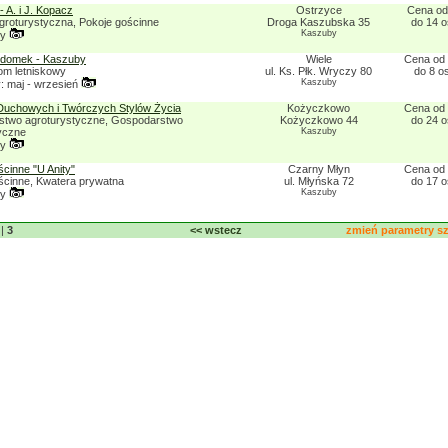
- A. i J. Kopacz
Ostrzyce
Cena od 
groturystyczna, Pokoje gościnne
Droga Kaszubska 35
do 14 
Kaszuby
ny
 domek - Kaszuby
Wiele
Cena od 
m letniskowy
ul. Ks. Płk. Wryczy 80
do 8 o
Kaszuby
 maj - wrzesień
uchowych i Twórczych Stylów Życia
Kożyczkowo
Cena od 
two agroturystyczne, Gospodarstwo
Kożyczkowo 44
do 24 
yczne
Kaszuby
ny
cinne "U Anity"
Czarny Młyn
Cena od 
ścinne, Kwatera prywatna
ul. Młyńska 72
do 17 
Kaszuby
ny
|
3
<< wstecz
zmień parametry 