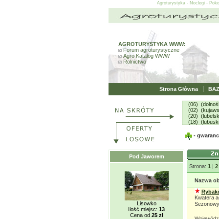
Agroturystyka - Noclegi - Pok
AGROTURYSTYKA WWW:
Forum agroturystyczne
Agro Katalog WWW
Rolnictwo
Strona Główna
BA
(06) (dolnoś
(02) (kujaw
(20) (lubelsk
(18) (lubusk
- gwarancj
Pod Jaworem
Strona:
1
|
2
Nazwa ob
Rybakó
Kwatera a
Lisowko
Sezonowy:
Ilość miejsc:
13
Cena od
25 zł
Wojewódz