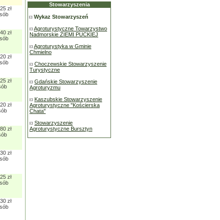
Stowarzyszenia
25 zł
osób
Wykaz Stowarzyszeń
Agroturystyczne Towarzystwo
40 zł
Nadmorskie ZIEMI PUCKIEJ
osób
Agroturystyka w Gminie
Chmielno
20 zł
osób
Choczewskie Stowarzyszenie
Turystyczne
25 zł
Gdańskie Stowarzyszenie
sób
Agroturyzmu
Kaszubskie Stowarzyszenie
20 zł
Agroturystyczne "Kościerska
sób
Chata"
Stowarzyszenie
80 zł
Agroturystyczne Bursztyn
sób
30 zł
osób
25 zł
osób
30 zł
osób