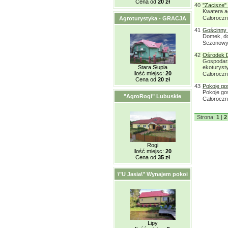
Cena od
20 zł
40
"Zacisze" 
Kwatera a
Całorocz
Agroturystyka - GRACJA
41
Gościnny
Domek, do
Sezonowy:
42
Ośrodek D
Gospodars
Stara Słupia
ekoturyst
Ilość miejsc:
20
Całorocz
Cena od
20 zł
43
Pokoje goś
Pokoje go
"AgroRogi" Lubuskie
Całorocz
Strona:
1
|
2
Rogi
Ilość miejsc:
20
Cena od
35 zł
\"U Jasia\" Wynajem pokoi
Lipy