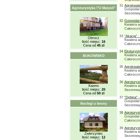
31
Agrokwate
Agroturystyka \"U Marysi\"
Gospodars
Sezonowy:
32
Gospodars
Kwatera a
Całorocz
33
"Akacja" -
Obrocz
Kwatera a
Ilość miejsc:
16
Całorocz
Cena od
45 zł
34
Ekoturysty
Kwatera a
BUKOWISKO
Całorocz
35
Agrokwate
Kwatera a
Całorocz
36
Agroturys
Kawno
Kwatera a
Ilość miejsc:
20
Sezonowy:
Cena od
50 zł
37
"Dębina" 
Gospodars
Noclegi u Iwony
Sezonowy:
38
Agroturys
Gospodars
Całorocz
39
Agroturys
Kwatera a
Zwierzyniec
Sezonowy:
Ilość miejsc:
12