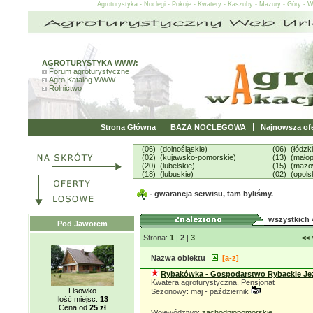
Agroturystyka - Noclegi - Pokoje - Kwatery - Kaszuby - Mazury - Góry - 
AGROTURYSTYKA WWW:
Forum agroturystyczne
Agro Katalog WWW
Rolnictwo
Strona Główna
BAZA NOCLEGOWA
Najnowsza ofe
(06) (dolnośląskie)
(06) (łódzk
(02) (kujawsko-pomorskie)
(13) (małop
(20) (lubelskie)
(15) (mazo
(18) (lubuskie)
(02) (opols
- gwarancja serwisu, tam byliśmy.
wszystkich 
Pod Jaworem
Strona:
1
|
2
|
3
<<
Nazwa obiektu
[a-z]
Rybakówka - Gospodarstwo Rybackie Je
Kwatera agroturystyczna, Pensjonat
Lisowko
Sezonowy: maj - październik
Ilość miejsc:
13
Cena od
25 zł
Województwo:
zachodniopomorskie