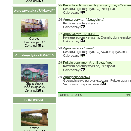
Cena od
35 zł
25
Kaszubski Gościniec Agroturystyczny - "Zamek
Kwatera agroturystyczna, Pensjonat
Agroturystyka \"U Marysi\"
Całoroczny
26
Agroturystyka - "Jarzębinka"
Kwatera agroturystyczna
Całoroczny
27
Agrokwatera - ROMSTO
Kwatera agroturystyczna, Domek, dom letnisk
Obrocz
Całoroczny
Ilość miejsc:
16
Cena od
45 zł
28
Agrokwatera - "Irena"
Kwatera agroturystyczna, Kwatera prywatna
Agroturystyka - GRACJA
Całoroczny
29
Pokoje gościnne - A. J. Buczyńscy
Kwatera agroturystyczna, Pensjonat
Całoroczny
30
Agrogospodarstwo
Gospodarstwo agroturystyczne, Pokoje gościn
Stara Słupia
Sezonowy: maj - wrzesień
Ilość miejsc:
20
Cena od
20 zł
Strona:
1
|
2
|
3
<<
BUKOWISKO
Kawno