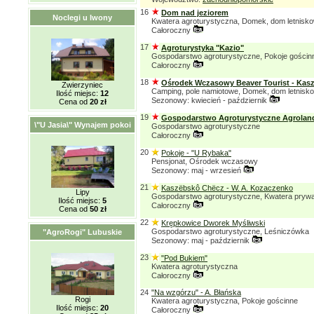
16
Dom nad jeziorem
Noclegi u Iwony
Kwatera agroturystyczna, Domek, dom letnisk
Całoroczny
17
Agroturystyka "Kazio"
Gospodarstwo agroturystyczne, Pokoje gościn
Całoroczny
18
Ośrodek Wczasowy Beaver Tourist - Kas
Zwierzyniec
Camping, pole namiotowe, Domek, dom letnisk
Ilość miejsc:
12
Sezonowy: kwiecień - październik
Cena od
20 zł
19
Gospodarstwo Agroturystyczne Agrolan
\"U Jasia\" Wynajem pokoi
Gospodarstwo agroturystyczne
Całoroczny
20
Pokoje - "U Rybaka"
Pensjonat, Ośrodek wczasowy
Sezonowy: maj - wrzesień
21
Kaszëbskô Chëcz - W. A. Kozaczenko
Lipy
Gospodarstwo agroturystyczne, Kwatera pryw
Ilość miejsc:
5
Całoroczny
Cena od
50 zł
22
Krępkowice Dworek Myśliwski
Gospodarstwo agroturystyczne, Leśniczówka
"AgroRogi" Lubuskie
Sezonowy: maj - październik
23
"Pod Bukiem"
Kwatera agroturystyczna
Całoroczny
24
"Na wzgórzu" - A. Błańska
Rogi
Kwatera agroturystyczna, Pokoje gościnne
Ilość miejsc:
20
Całoroczny