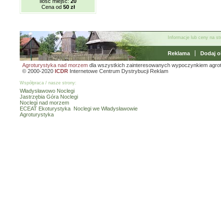
Ilość miejsc:
20
Cena od
50 zł
Informacje lub ceny na s
Reklama
Dodaj o
Agroturystyka nad morzem
dla wszystkich zainteresowanych wypoczynkiem agro
© 2000-2020
ICDR
Internetowe Centrum Dystrybucji Reklam
Współpraca / nasze strony:
Władysławowo Noclegi
Jastrzębia Góra Noclegi
Noclegi nad morzem
ECEAT Ekoturystyka
Noclegi we Władysławowie
Agroturystyka